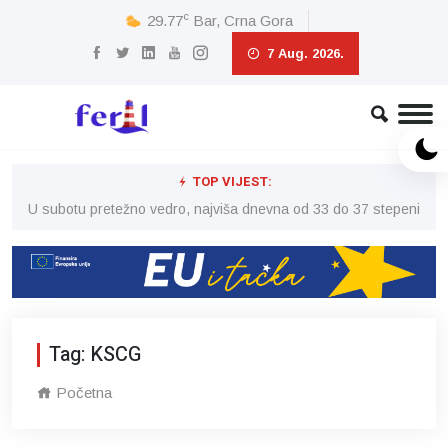
c
29.77
Bar, Crna Gora
7 Aug. 2026.
TOP VIJEST:
eni
U subotu pretežno vedro, najviša dnevna od 33 do 37 stepeni
U 
Tag: KSCG
Početna