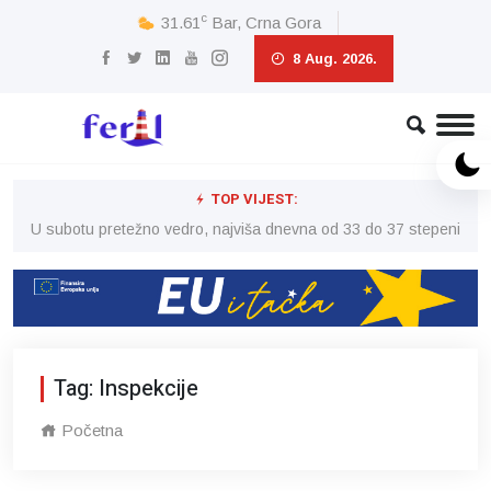
c
31.61
Bar, Crna Gora
8 Aug. 2026.
TOP VIJEST:
eni
U subotu pretežno vedro, najviša dnevna od 33 do 37 stepeni
U 
Tag: Inspekcije
Početna