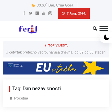
c
30.63
Bar, Crna Gora
7 Aug. 2026.
TOP VIJEST:
peni
U četvrtak pretežno vedro, najviša dnevna od 32 do 36 stepeni
U č
Tag: Dan nezavisnosti
Početna