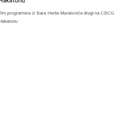
Hakatonu
Tim programera iz Bara Herila Muratovića drugi na CBCG
Hakatonu