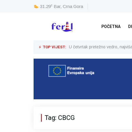
c
31.29
Bar, Crna Gora
POČETNA
D
TOP VIJEST:
U četvrtak pretežno vedro, najvi
Tag: CBCG