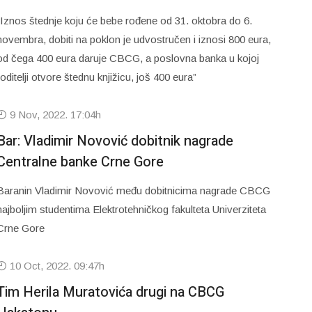
“Iznos štednje koju će bebe rođene od 31. oktobra do 6.
novembra, dobiti na poklon je udvostručen i iznosi 800 eura,
od čega 400 eura daruje CBCG, a poslovna banka u kojoj
roditelji otvore štednu knjižicu, još 400 eura”
9 Nov, 2022. 17:04h
Bar: Vladimir Novović dobitnik nagrade
Centralne banke Crne Gore
Baranin Vladimir Novović među dobitnicima nagrade CBCG
najboljim studentima Elektrotehničkog fakulteta Univerziteta
Crne Gore
10 Oct, 2022. 09:47h
Tim Herila Muratovića drugi na CBCG