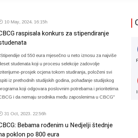
10 May, 2024. 16:15h
CBCG raspisala konkurs za stipendiranje
studenata
"Stipendije od 550 eura mjesečno u neto iznosu za najviše
deset studenata koji u procesu selekcije zadovolje
kriterijume-prosjek ocjena tokom studiranja, položeni svi
ispiti iz prethodnih studijskih godina, pohađanje studijskog
programa koji odgovara poslovnim potrebama i prioritetima
CBCG i da nemaju srodnika među zaposlenima u CBCG"
31 Oct, 2023. 22:56h
CBCG: Bebama rođenim u Nedjelji štednje
na poklon po 800 eura