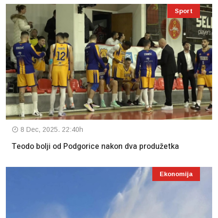
Sport
8 Dec, 2025. 22:40h
Teodo bolji od Podgorice nakon dva produžetka
Ekonomija