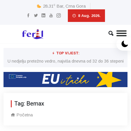
c
28.31
Bar, Crna Gora
8 Aug. 2026.
TOP VIJEST:
eni
U nedjelju pretežno vedro, najviša dnevna od 32 do 36 stepeni
U 
Tag: Bemax
Početna