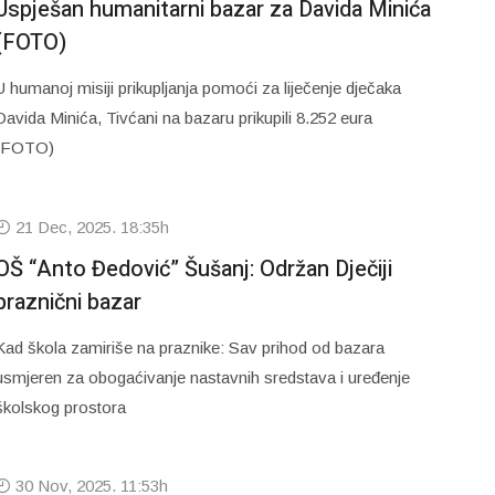
Uspješan humanitarni bazar za Davida Minića
(FOTO)
U humanoj misiji prikupljanja pomoći za liječenje dječaka
Davida Minića, Tivćani na bazaru prikupili 8.252 eura
(FOTO)
21 Dec, 2025. 18:35h
OŠ “Anto Đedović” Šušanj: Održan Dječiji
praznični bazar
Kad škola zamiriše na praznike: Sav prihod od bazara
usmjeren za obogaćivanje nastavnih sredstava i uređenje
školskog prostora
30 Nov, 2025. 11:53h