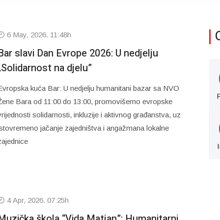
6 May, 2026. 11:48h
Bar slavi Dan Evrope 2026: U nedjelju
„Solidarnost na djelu”
Evropska kuća Bar: U nedjelju humanitani bazar sa NVO
Žene Bara od 11:00 do 13:00, promovišemo evropske
vrijednosti solidarnosti, inkluzije i aktivnog građanstva, uz
istovremeno jačanje zajedništva i angažmana lokalne
zajednice
4 Apr, 2026. 07:25h
Muzička škola “Vida Matjan”: Humanitarni