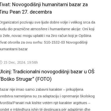
Tivat: Novogodišnji humanitarni bazar za
Tinu Pean 27. decembra
Organizatori pozivaju sve ljude dobre volje i velikog srca da
budu dio praznične atmosfere i humanitarne akcije: Oni koji
to žele, novac mogu uplatiti i na žiro račun koji je Opština
Tivat otvorila za ovu svrhu: 510-1532-03 Novogodišnji
humanitarni bazar
15 Dec, 2024. 19:58h
Ulcinj: Tradicionalni novogodišnji bazar u OŠ
“Boško Strugar” (FOTO)
Bazar nije imao samo zabavni karakter – prikupljena
sredstva namenjena su za adaptaciju i opremanje školskog
dvorišta/Panairi nuk kishte vetëm një karakter argëtues –
fondet e mbledhura ishin të destinuara për adaptimin dhe