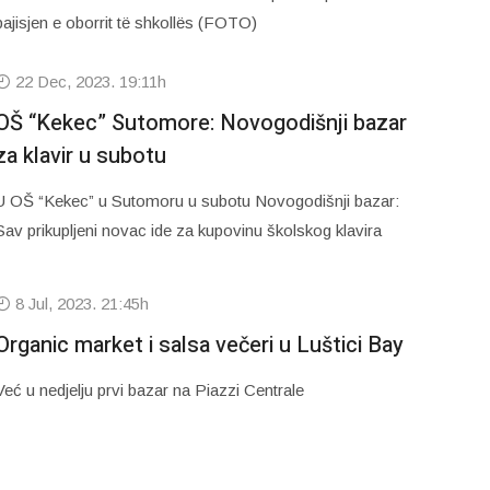
pajisjen e oborrit të shkollës (FOTO)
22 Dec, 2023. 19:11h
OŠ “Kekec” Sutomore: Novogodišnji bazar
za klavir u subotu
U OŠ “Kekec” u Sutomoru u subotu Novogodišnji bazar:
Sav prikupljeni novac ide za kupovinu školskog klavira
8 Jul, 2023. 21:45h
Organic market i salsa večeri u Luštici Bay
Već u nedjelju prvi bazar na Piazzi Centrale