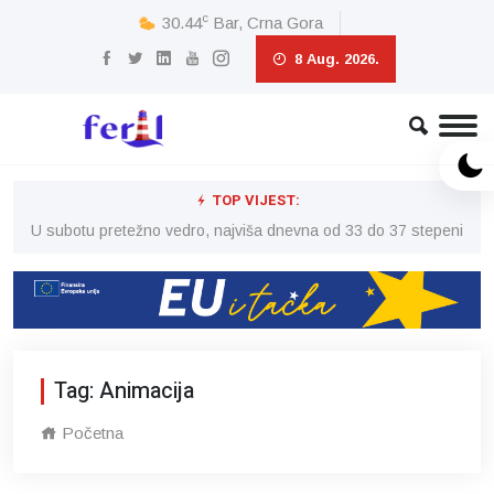
c
30.44
Bar, Crna Gora
8 Aug. 2026.
TOP VIJEST:
eni
U subotu pretežno vedro, najviša dnevna od 33 do 37 stepeni
U 
Tag: Animacija
Početna