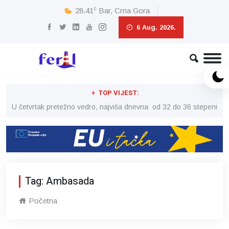
c
28.41
Bar, Crna Gora
6 Aug. 2026.
TOP VIJEST:
peni
U četvrtak pretežno vedro, najviša dnevna od 32 do 36 stepeni
U č
Tag: Ambasada
Početna