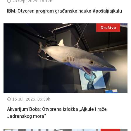
23 Sep, 2025. 18:17h
IBM: Otvoren program građanske nauke #pošaljiajkulu
Društvo
15 Jul, 2025. 05:38h
Akvarijum Boka: Otvorena izložba „Ajkule i raže
Jadranskog mora“