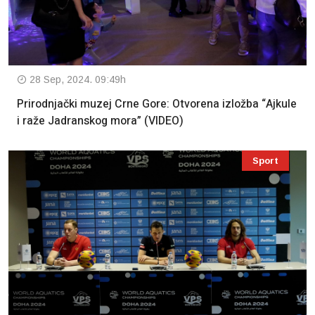
28 Sep, 2024. 09:49h
Prirodnjački muzej Crne Gore: Otvorena izložba “Ajkule
i raže Jadranskog mora” (VIDEO)
Sport