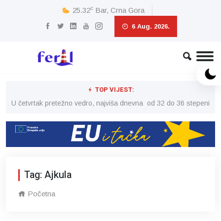
c
25.32
Bar, Crna Gora
6 Aug. 2026.
TOP VIJEST:
peni
U četvrtak pretežno vedro, najviša dnevna od 32 do 36 stepeni
U č
Tag: Ajkula
Početna