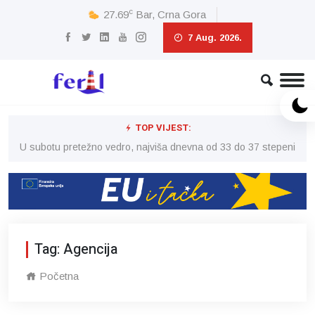
c
27.69
Bar, Crna Gora
7 Aug. 2026.
TOP VIJEST:
eni
U subotu pretežno vedro, najviša dnevna od 33 do 37 stepeni
U 
Tag: Agencija
Početna