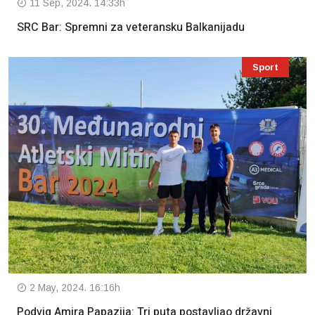
11 Sep, 2024. 14:33h
SRC Bar: Spremni za veteransku Balkanijadu
Sport
2 May, 2024. 16:16h
Podvig Amira Papazija: Tri puta postavljao državni