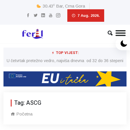
c
30.43
Bar, Crna Gora
7 Aug. 2026.
TOP VIJEST:
peni
U četvrtak pretežno vedro, najviša dnevna od 32 do 36 stepeni
U č
Tag: ASCG
Početna