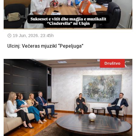
19 Jun, 2026. 23:45h
Ulcinj: Večeras mjuzikl “Pepeljuga”
Društvo