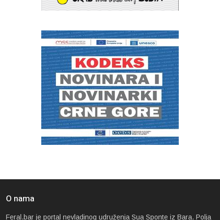
O nama
Feral.bar je portal nevladinog udruženja Sua Sponte iz Bara. Polja