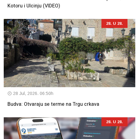
Kotoru i Ulcinju (VIDEO)
28. U 28.
28 Jul, 2026. 06:50h
Budva: Otvaraju se terme na Trgu crkava
28. U 28.