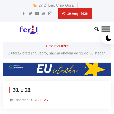
c
27.2
Bar, Crna Gora
10 Aug. 2026.
TOP VIJEST:
eni
U utorak pretežno vedro, najviša dnevna od 32 do 36 stepeni
U 
28. u 28.
Početna
28. u 28.