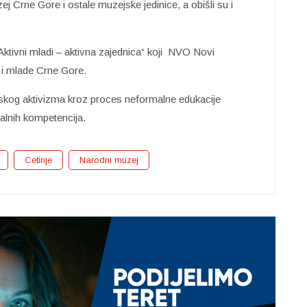
j Crne Gore i ostale muzejske jedinice, a obišli su i
Aktivni mladi – aktivna zajednica“ koji NVO Novi
 i mlade Crne Gore.
inskog aktivizma kroz proces neformalne edukacije
jalnih kompetencija.
Cetinje
Narodni muzej