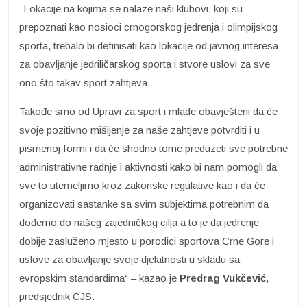
-Lokacije na kojima se nalaze naši klubovi, koji su
prepoznati kao nosioci crnogorskog jedrenja i olimpijskog
sporta, trebalo bi definisati kao lokacije od javnog interesa
za obavljanje jedriličarskog sporta i stvore uslovi za sve
ono što takav sport zahtjeva.
Takođe smo od Upravi za sport i mlade obavješteni da će
svoje pozitivno mišljenje za naše zahtjeve potvrditi i u
pismenoj formi i da će shodno tome preduzeti sve potrebne
administrativne radnje i aktivnosti kako bi nam pomogli da
sve to utemeljimo kroz zakonske regulative kao i da će
organizovati sastanke sa svim subjektima potrebnim da
dođemo do našeg zajedničkog cilja a to je da jedrenje
dobije zasluženo mjesto u porodici sportova Crne Gore i
uslove za obavljanje svoje djelatnosti u skladu sa
evropskim standardima“ – kazao je
Predrag Vukčević
,
predsjednik CJS.