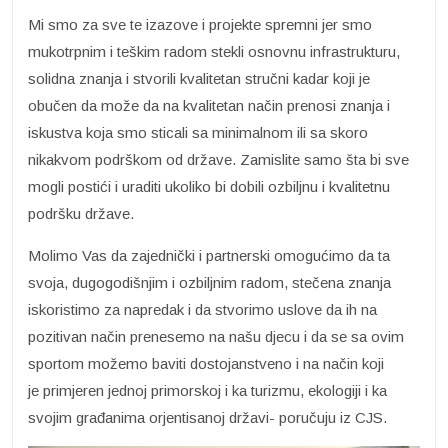
Mi smo za sve te izazove i projekte spremni jer smo
mukotrpnim i teškim radom stekli osnovnu infrastrukturu,
solidna znanja i stvorili kvalitetan stručni kadar koji je
obučen da može da na kvalitetan način prenosi znanja i
iskustva koja smo sticali sa minimalnom ili sa skoro
nikakvom podrškom od države. Zamislite samo šta bi sve
mogli postići i uraditi ukoliko bi dobili ozbiljnu i kvalitetnu
podršku države.
Molimo Vas da zajednički i partnerski omogućimo da ta
svoja, dugogodišnjim i ozbiljnim radom, stečena znanja
iskoristimo za napredak i da stvorimo uslove da ih na
pozitivan način prenesemo na našu djecu i da se sa ovim
sportom možemo baviti dostojanstveno i na način koji
je primjeren jednoj primorskoj i ka turizmu, ekologiji i ka
svojim građanima orjentisanoj državi- poručuju iz CJS.