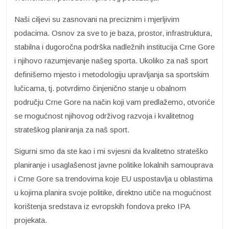
Naši ciljevi su zasnovani na preciznim i mjerljivim
podacima. Osnov za sve to je baza, prostor, infrastruktura,
stabilna i dugoročna podrška nadležnih institucija Crne Gore
i njihovo razumjevanje našeg sporta. Ukoliko za naš sport
definišemo mjesto i metodologiju upravljanja sa sportskim
lučicama, tj. potvrdimo činjenično stanje u obalnom
području Crne Gore na način koji vam predlažemo, otvoriće
se mogućnost njihovog održivog razvoja i kvalitetnog
strateškog planiranja za naš sport.
Sigurni smo da ste kao i mi svjesni da kvalitetno strateško
planiranje i usaglašenost javne politike lokalnih samouprava
i Crne Gore sa trendovima koje EU uspostavlja u oblastima
u kojima planira svoje politike, direktno utiče na mogućnost
korištenja sredstava iz evropskih fondova preko IPA
projekata.