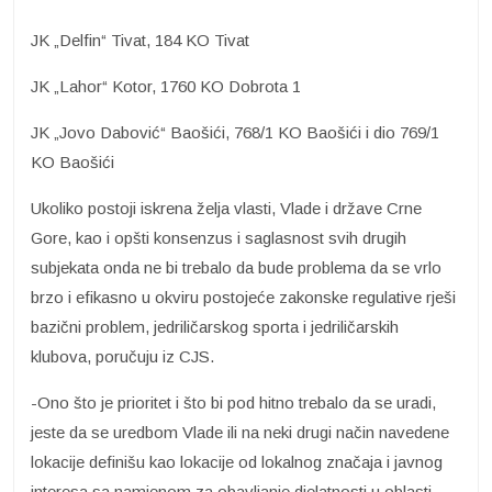
JK „Delfin“ Tivat, 184 KO Tivat
JK „Lahor“ Kotor, 1760 KO Dobrota 1
JK „Jovo Dabović“ Baošići, 768/1 KO Baošići i dio 769/1
KO Baošići
Ukoliko postoji iskrena želja vlasti, Vlade i države Crne
Gore, kao i opšti konsenzus i saglasnost svih drugih
subjekata onda ne bi trebalo da bude problema da se vrlo
brzo i efikasno u okviru postojeće zakonske regulative rješi
bazični problem, jedriličarskog sporta i jedriličarskih
klubova, poručuju iz CJS.
-Ono što je prioritet i što bi pod hitno trebalo da se uradi,
jeste da se uredbom Vlade ili na neki drugi način navedene
lokacije definišu kao lokacije od lokalnog značaja i javnog
interesa sa namjenom za obavljanje djelatnosti u oblasti