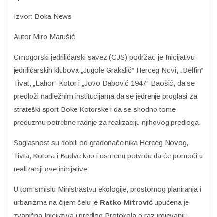
Izvor: Boka News
Autor Miro Marušić
Crnogorski jedriličarski savez (CJS) podržao je Inicijativu
jedriličarskih klubova „Jugole Grakalić“ Herceg Novi, „Delfin“
Tivat, „Lahor“ Kotor i „Jovo Dabović 1947“ Baošić, da se
predloži nadležnim institucijama da se jedrenje proglasi za
strateški sport Boke Kotorske i da se shodno tome
preduzmu potrebne radnje za realizaciju njihovog predloga.
Saglasnost su dobili od gradonačelnika Herceg Novog,
Tivta, Kotora i Budve kao i usmenu potvrdu da će pomoći u
realizaciji ove inicijative.
U tom smislu Ministrastvu ekologije, prostornog planiranja i
urbanizma na čijem čelu je
Ratko Mitrović
upućena je
zvanična Inicijativa i predlog Protokola o razumjevanju,