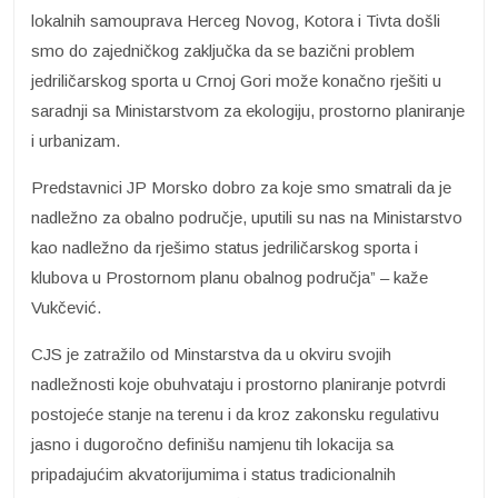
lokalnih samouprava Herceg Novog, Kotora i Tivta došli
smo do zajedničkog zaključka da se bazični problem
jedriličarskog sporta u Crnoj Gori može konačno rješiti u
saradnji sa Ministarstvom za ekologiju, prostorno planiranje
i urbanizam.
Predstavnici JP Morsko dobro za koje smo smatrali da je
nadležno za obalno područje, uputili su nas na Ministarstvo
kao nadležno da rješimo status jedriličarskog sporta i
klubova u Prostornom planu obalnog područja” – kaže
Vukčević.
CJS je zatražilo od Minstarstva da u okviru svojih
nadležnosti koje obuhvataju i prostorno planiranje potvrdi
postojeće stanje na terenu i da kroz zakonsku regulativu
jasno i dugoročno definišu namjenu tih lokacija sa
pripadajućim akvatorijumima i status tradicionalnih