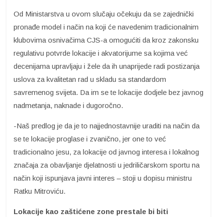
Od Ministarstva u ovom slučaju očekuju da se zajednički
pronađe model i način na koji će navedenim tradicionalnim
klubovima osnivačima CJS-a omogućiti da kroz zakonsku
regulativu potvrde lokacije i akvatorijume sa kojima već
decenijama upravljaju i žele da ih unaprijede radi postizanja
uslova za kvalitetan rad u skladu sa standardom
savremenog svijeta. Da im se te lokacije dodjele bez javnog
nadmetanja, naknade i dugoročno.
-Naš predlog je da je to najjednostavnije uraditi na način da
se te lokacije proglase i zvanično, jer one to već
tradicionalno jesu, za lokacije od javnog interesa i lokalnog
značaja za obavljanje djelatnosti u jedriličarskom sportu na
način koji ispunjava javni interes – stoji u dopisu ministru
Ratku Mitroviću.
Lokacije kao zaštićene zone prestale bi biti