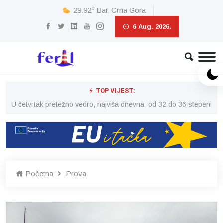
c
29.92
Bar, Crna Gora
6 Aug. 2026.
TOP VIJEST:
peni
U četvrtak pretežno vedro, najviša dnevna od 32 do 36 stepeni
U č
Početna
Prova