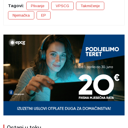
Tagovi:
Plivanje
VPSCG
Takmičenje
Njemačka
EP
Ostani u toku