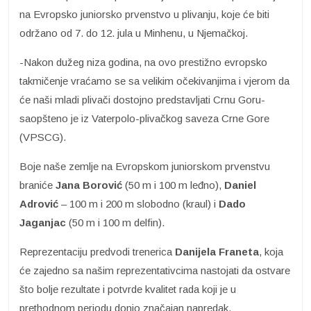
na Evropsko juniorsko prvenstvo u plivanju, koje će biti
održano od 7. do 12. jula u Minhenu, u Njemačkoj.
-Nakon dužeg niza godina, na ovo prestižno evropsko
takmičenje vraćamo se sa velikim očekivanjima i vjerom da
će naši mladi plivači dostojno predstavljati Crnu Goru-
saopšteno je iz Vaterpolo-plivačkog saveza Crne Gore
(VPSCG).
Boje naše zemlje na Evropskom juniorskom prvenstvu
braniće
Jana Borović
(50 m i 100 m leđno),
Daniel
Adrović
– 100 m i 200 m slobodno (kraul) i
Dado
Jaganjac
(50 m i 100 m delfin).
Reprezentaciju predvodi trenerica
Danijela Franeta
, koja
će zajedno sa našim reprezentativcima nastojati da ostvare
što bolje rezultate i potvrde kvalitet rada koji je u
prethodnom periodu donio značajan napredak.