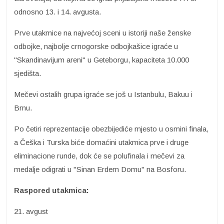
odnosno 13. i 14. avgusta.
Prve utakmice na najvećoj sceni u istoriji naše ženske
odbojke, najbolje crnogorske odbojkašice igraće u
"Skandinavijum areni" u Geteborgu, kapaciteta 10.000
sjedišta.
Mečevi ostalih grupa igraće se još u Istanbulu, Bakuu i
Brnu.
Po četiri reprezentacije obezbijediće mjesto u osmini finala,
a Češka i Turska biće domaćini utakmica prve i druge
eliminacione runde, dok će se polufinala i mečevi za
medalje odigrati u "Sinan Erdem Domu" na Bosforu.
Raspored utakmica:
21. avgust