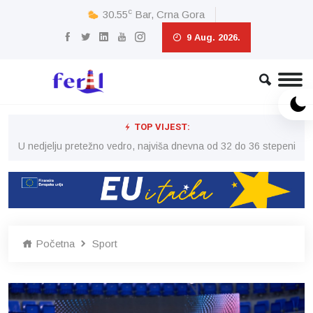
c
30.55
Bar, Crna Gora
9 Aug. 2026.
TOP VIJEST:
eni
U nedjelju pretežno vedro, najviša dnevna od 32 do 36 stepeni
U 
Početna
Sport