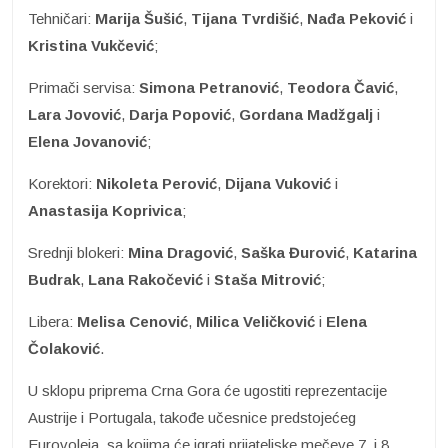
Tehničari:
Marija Šušić
,
Tijana Tvrdišić
,
Nađa Peković
i
Kristina Vukčević
;
Primači servisa:
Simona Petranović
,
Teodora Čavić
,
Lara
Jovović
,
Darja Popović
,
Gordana
Madžgalj
i
Elena Jovanović
;
Korektori:
Nikoleta Perović
,
Dijana Vuković
i
Anastasija Koprivica
;
Srednji blokeri:
Mina Dragović
,
Saška
Đurović
,
Katarina
Budrak
,
Lana Rakočević
i
Staša
Mitrović
;
Libera:
Melisa Cenović
,
Milica Veličković
i
Elena
Čolaković
.
U sklopu priprema Crna Gora će ugostiti reprezentacije
Austrije i Portugala, takođe učesnice predstojećeg
Eurovoleja, sa kojima će igrati prijateljske mečeve 7. i 8.