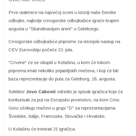
Prve utakmice na najvećoj sceni u istoriji naše ženske
odbojke, najbolje crnogorske odbojkašice igraće krajem
avgusta u "Skandinavijum areni" u Geteborgu
Crnogorske odbojkašice pripreme za istorijski nastup na
CEV Eurovoleju počeće 13. jula.
"Crvene" će se okupiti u Kolašinu, u kom će tokom
priprema imati nekoliko prijateljskih mečeva, i koji će biti
baza reprezentacije do puta za Geteborg, 18. avgusta.
Selektor
Jovo Caković
odredio je spisak igračica koje će
konkurisati za put na Evropsko prvenstvo, na kom Crnu
Goru očekuju mečevi u grupi "D" sa reprezentacijama
Švedske, Italije, Francuske, Slovačke i Hrvatske.
U Kolašinu će trenirati 21 igračica: