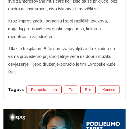
sve zainteresovane muzičare koji žele da se priključe, bez
obzira na instrument, nivo iskustva ili muzički stil.
Kroz improvizaciju, saradnju i spoj različitih zvukova,
događaj promoviše evropske vrijednosti, kulturnu
raznolikost i zajedništvo.
Ulaz je besplatan. Biće nam zadovoljstvo da zajedno sa
vama provedemo prijatno ljetnje veče uz dobru muziku,
osvježenje i lijepo druženje-poručio je tim Evropske kuće
Bar.
Tagovi:
Evropska kuća
EU
Bar
Koncert