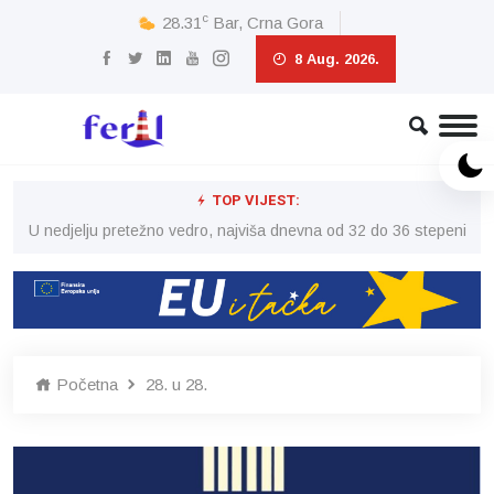
c
28.31
Bar, Crna Gora
8 Aug. 2026.
TOP VIJEST:
eni
U nedjelju pretežno vedro, najviša dnevna od 32 do 36 stepeni
U 
Početna
28. u 28.