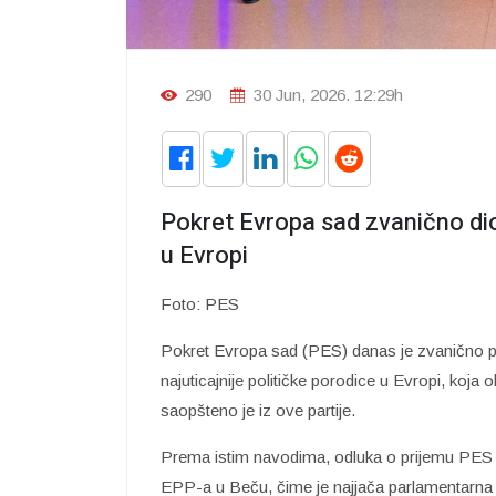
290
30 Jun, 2026. 12:29h
Pokret Evropa sad zvanično dio
u Evropi
Foto: PES
Pokret Evropa sad (PES) danas je zvanično po
najuticajnije političke porodice u Evropi, koja 
saopšteno je iz ove partije.
Prema istim navodima, odluka o prijemu PES d
EPP-a u Beču, čime je najjača parlamentarna pa