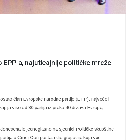
 EPP-a, najuticajnije političke mreže
stao član Evropske narodne partije (EPP), najveće i
okuplja više od 80 partija iz preko 40 država Evrope,
onesena je jednoglasno na sjednici Političke skupštine
rtija u Crnoj Gori postala dio grupacije koja već