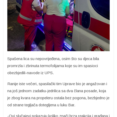
Spašena lica su nepovrijeđena, osim što su djeca bila
promrzla i zbrinuta termofolijama koje su im spasioci
obezbjedili-navode iz UPS.
Ranije iste večeri, spasilački tim Uprave bio je angažovan i
na još jednom zadatku-jedrilica sa dva člana posade, koja
je zbog kvara na propeleru ostala bez pogona, bezbjedno je
od strane tegljača dotegljena u luku Bar.
-Ovi slučajevi pokazuju koliko znači brza reakcija i građana i