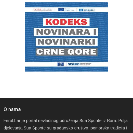
O nama
Feral.bar je portal nevladinog udruženja Sua Sponte iz Bara. Polja
djelovanja Sua Sponte su građansko društvo, pomorska tradicija i