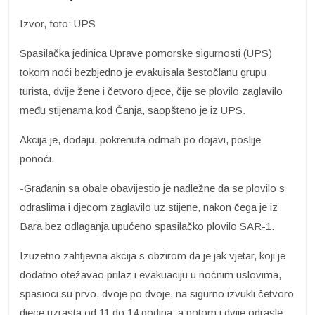
Izvor, foto: UPS
Spasilačka jedinica Uprave pomorske sigurnosti (UPS)
tokom noći bezbjedno je evakuisala šestočlanu grupu
turista, dvije žene i četvoro djece, čije se plovilo zaglavilo
među stijenama kod Čanja, saopšteno je iz UPS.
Akcija je, dodaju, pokrenuta odmah po dojavi, poslije
ponoći.
-Građanin sa obale obavijestio je nadležne da se plovilo s
odraslima i djecom zaglavilo uz stijene, nakon čega je iz
Bara bez odlaganja upućeno spasilačko plovilo SAR-1.
Izuzetno zahtjevna akcija s obzirom da je jak vjetar, koji je
dodatno otežavao prilaz i evakuaciju u noćnim uslovima,
spasioci su prvo, dvoje po dvoje, na sigurno izvukli četvoro
djece uzrasta od 11 do 14 godina, a potom i dvije odrasle