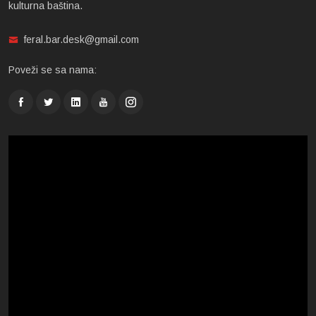
kulturna baština.
feral.bar.desk@gmail.com
Poveži se sa nama: