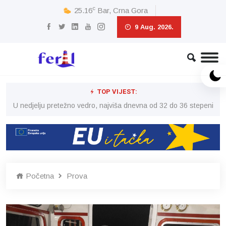
c
25.16
Bar, Crna Gora
9 Aug. 2026.
TOP VIJEST:
eni
U nedjelju pretežno vedro, najviša dnevna od 32 do 36 stepeni
U 
Početna
Prova