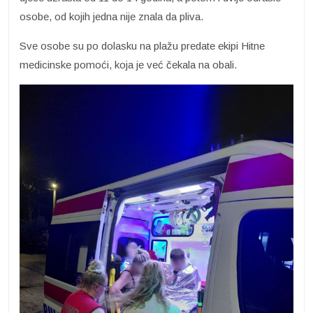
osobe, od kojih jedna nije znala da pliva.
Sve osobe su po dolasku na plažu predate ekipi Hitne
medicinske pomoći, koja je već čekala na obali.