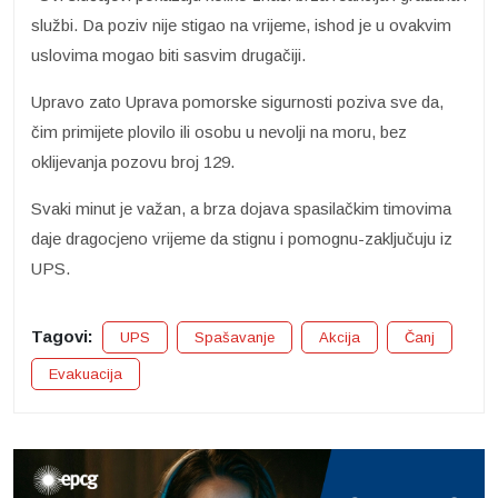
službi. Da poziv nije stigao na vrijeme, ishod je u ovakvim
uslovima mogao biti sasvim drugačiji.
Upravo zato Uprava pomorske sigurnosti poziva sve da,
čim primijete plovilo ili osobu u nevolji na moru, bez
oklijevanja pozovu broj 129.
Svaki minut je važan, a brza dojava spasilačkim timovima
daje dragocjeno vrijeme da stignu i pomognu-zaključuju iz
UPS.
Tagovi:
UPS
Spašavanje
Akcija
Čanj
Evakuacija