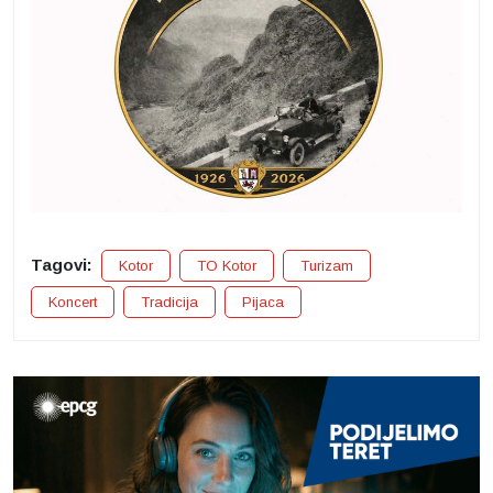
Tagovi:
Kotor
TO Kotor
Turizam
Koncert
Tradicija
Pijaca