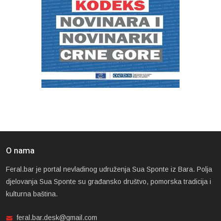
O nama
Feral.bar je portal nevladinog udruženja Sua Sponte iz Bara. Polja
djelovanja Sua Sponte su građansko društvo, pomorska tradicija i
kulturna baština.
feral.bar.desk@gmail.com