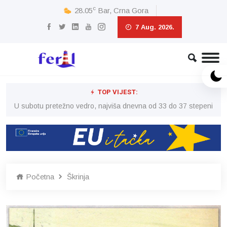
c
28.05
Bar, Crna Gora
7 Aug. 2026.
TOP VIJEST:
eni
U subotu pretežno vedro, najviša dnevna od 33 do 37 stepeni
U 
Početna
Škrinja