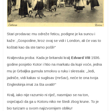
Stari prodavac mu odreže feticu, podigne je ka suncu i
kaže: „Gospodine, kroz ovaj se vidi i London, ali će vas to
koštati kao da ste tamo pošli!“
Kraljevska proba: Kada je britanski kralj
Edvard VIII
1936.
godine posjetio Kotor i htio na markatu da kupi voće, jedna
mu je Grbaljka gurnula smokvu u ruku i skresala: „Jedi,
jadniče, vidi kakav si suglisav (mršav), neće te ona tvoja
Engleskinja imat za šta uvatit!“
Kralj, iako nije razumio ni riječ, nasmijao se na ton,
osjećajući da ga u Kotoru niko ne štedi zbog krune. To je
bio turizam u svom najizvornijem obliku!