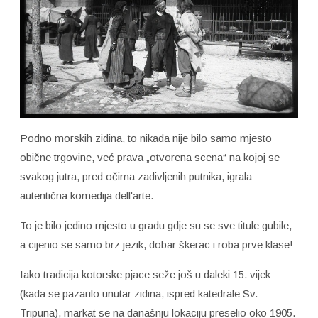
Podno morskih zidina, to nikada nije bilo samo mjesto
obične trgovine, već prava „otvorena scena“ na kojoj se
svakog jutra, pred očima zadivljenih putnika, igrala
autentična komedija dell'arte.
To je bilo jedino mjesto u gradu gdje su se sve titule gubile,
a cijenio se samo brz jezik, dobar škerac i roba prve klase!
Iako tradicija kotorske pjace seže još u daleki 15. vijek
(kada se pazarilo unutar zidina, ispred katedrale Sv.
Tripuna), markat se na današnju lokaciju preselio oko 1905.