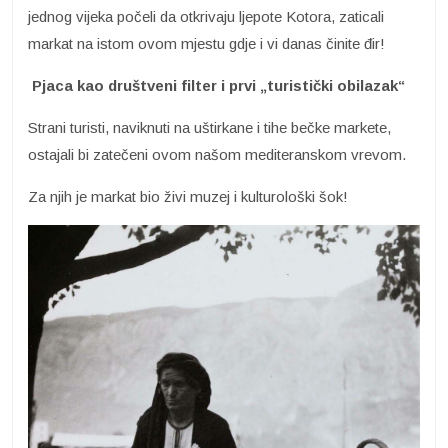
jednog vijeka počeli da otkrivaju ljepote Kotora, zaticali
markat na istom ovom mjestu gdje i vi danas činite đir!
Pjaca kao društveni filter i prvi „turistički obilazak“
Strani turisti, naviknuti na uštirkane i tihe bečke markete,
ostajali bi zatečeni ovom našom mediteranskom vrevom.
Za njih je markat bio živi muzej i kulturološki šok!