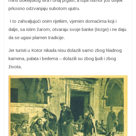
miris bokeljskog sira i onaj prgavi, a topli humor još uvijek
prkosno odzvanjaju subotom ujutru.
I to zahvaljujući onim rijetkim, vjernim domaćima koji i
dalje, sa istim žarom, otvaraju svoje banke (tezge) i ne daju
da se ugasi plamen tradicije.
Jer turisti u Kotor nikada nisu dolazili samo zbog hladnog
kamena, palata i bedema – dolazili su zbog ljudi i zbog
života.