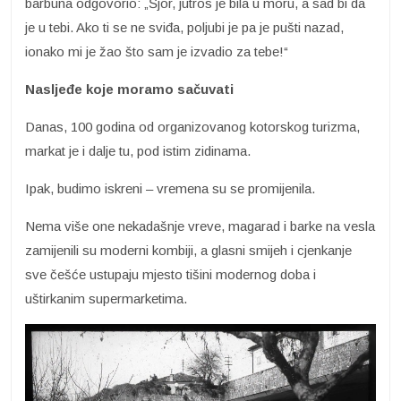
barbuna odgovorio: „Šjor, jutros je bila u moru, a sad bi da
je u tebi. Ako ti se ne sviđa, poljubi je pa je pušti nazad,
ionako mi je žao što sam je izvadio za tebe!“
Nasljeđe koje moramo sačuvati
Danas, 100 godina od organizovanog kotorskog turizma,
markat je i dalje tu, pod istim zidinama.
Ipak, budimo iskreni – vremena su se promijenila.
Nema više one nekadašnje vreve, magarad i barke na vesla
zamijenili su moderni kombiji, a glasni smijeh i cjenkanje
sve češće ustupaju mjesto tišini modernog doba i
uštirkanim supermarketima.