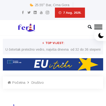
c
25.55
Bar, Crna Gora
7 Aug. 2026.
TOP VIJEST:
peni
U četvrtak pretežno vedro, najviša dnevna od 32 do 36 stepeni
U č
Početna
Društvo