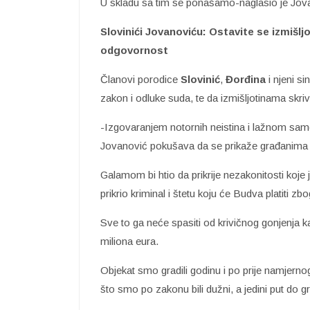
U skladu sa tim se ponašamo-naglasio je Jov
Slovinići Jovanoviću: Ostavite se izmišljo
odgovornost
Članovi porodice
Slovinić
,
Đorđina
i njeni si
zakon i odluke suda, te da izmišljotinama skri
-Izgovaranjem notornih neistina i lažnom sa
Jovanović pokušava da se prikaže građanima k
Galamom bi htio da prikrije nezakonitosti koje
prikrio kriminal i štetu koju će Budva platiti z
Sve to ga neće spasiti od krivičnog gonjenja 
miliona eura.
Objekat smo gradili godinu i po prije namjer
što smo po zakonu bili dužni, a jedini put do gradi