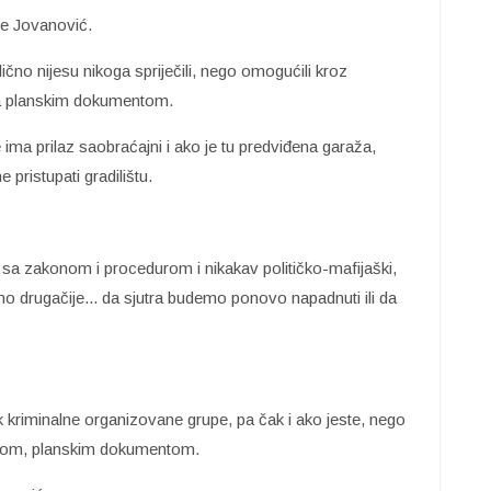
e Jovanović.
čno nijesu nikoga spriječili, nego omogućili kroz
sa planskim dokumentom.
 ima prilaz saobraćajni i ako je tu predviđena garaža,
pristupati gradilištu.
 sa zakonom i procedurom i nikakav političko-mafijaški,
dimo drugačije... da sjutra budemo ponovo napadnuti ili da
k kriminalne organizovane grupe, pa čak i ako jeste, nego
durom, planskim dokumentom.