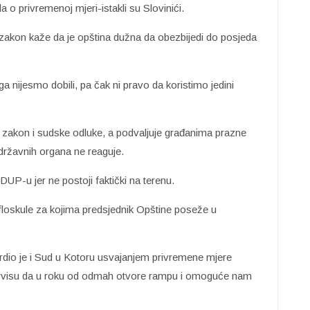
a o privremenoj mjeri-istakli su Slovinići.
akon kaže da je opština dužna da obezbijedi do posjeda
ga nijesmo dobili, pa čak ni pravo da koristimo jedini
e zakon i sudske odluke, a podvaljuje građanima prazne
 državnih organa ne reaguje.
P-u jer ne postoji faktički na terenu.
floskule za kojima predsjednik Opštine poseže u
rdio je i Sud u Kotoru usvajanjem privremene mjere
ervisu da u roku od odmah otvore rampu i omoguće nam