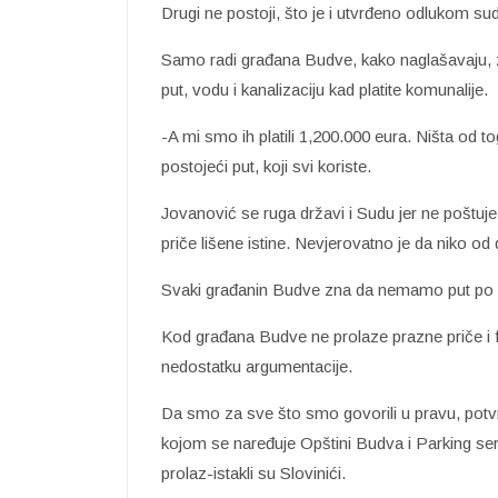
Drugi ne postoji, što je i utvrđeno odlukom sud
Samo radi građana Budve, kako naglašavaju, z
put, vodu i kanalizaciju kad platite komunalije.
-A mi smo ih platili 1,200.000 eura. Ništa od to
postojeći put, koji svi koriste.
Jovanović se ruga državi i Sudu jer ne poštuj
priče lišene istine. Nevjerovatno je da niko od
Svaki građanin Budve zna da nemamo put po DU
Kod građana Budve ne prolaze prazne priče i 
nedostatku argumentacije.
Da smo za sve što smo govorili u pravu, potv
kojom se naređuje Opštini Budva i Parking s
prolaz-istakli su Slovinići.