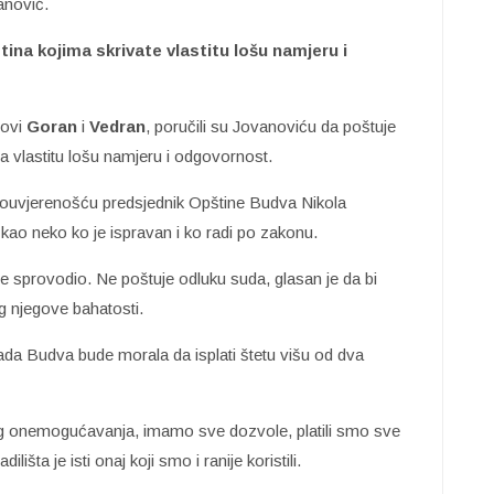
anović.
tina kojima skrivate vlastitu lošu namjeru i
novi
Goran
i
Vedran
, poručili su Jovanoviću da poštuje
va vlastitu lošu namjeru i odgovornost.
mouvjerenošću predsjednik Opštine Budva Nikola
ao neko ko je ispravan i ko radi po zakonu.
 je sprovodio. Ne poštuje odluku suda, glasan je da bi
bog njegove bahatosti.
kada Budva bude morala da isplati štetu višu od dva
nog onemogućavanja, imamo sve dozvole, platili smo sve
lišta je isti onaj koji smo i ranije koristili.