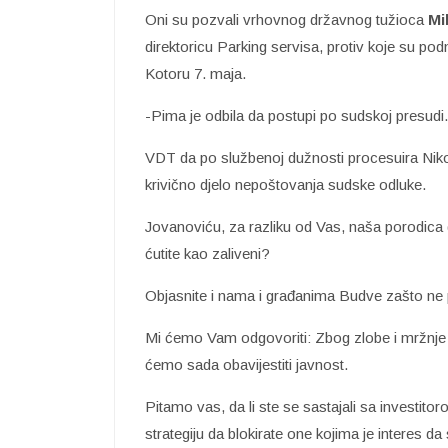
Oni su pozvali vrhovnog državnog tužioca
Mi
direktoricu Parking servisa, protiv koje su po
Kotoru 7. maja.
-Pima je odbila da postupi po sudskoj presudi.
VDT da po službenoj dužnosti procesuira Niko
krivično djelo nepoštovanja sudske odluke.
Jovanoviću, za razliku od Vas, naša porodica 
ćutite kao zaliveni?
Objasnite i nama i građanima Budve zašto ne
Mi ćemo Vam odgovoriti: Zbog zlobe i mržnje p
ćemo sada obavijestiti javnost.
Pitamo vas, da li ste se sastajali sa investitor
strategiju da blokirate one kojima je interes d