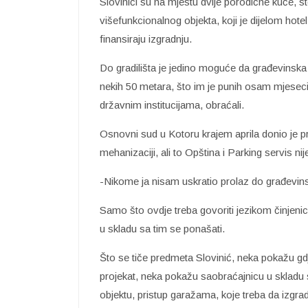
Slovinići su na mjestu dvije porodične kuće, s
višefunkcionalnog objekta, koji je dijelom hotel
finansiraju izgradnju.
Do gradilišta je jedino moguće da građevinska
nekih 50 metara, što im je punih osam mjesec
državnim institucijama, obraćali.
Osnovni sud u Kotoru krajem aprila donio je p
mehanizaciji, ali to Opština i Parking servis nij
-Nikome ja nisam uskratio prolaz do građevin
Samo što ovdje treba govoriti jezikom činjeni
u skladu sa tim se ponašati.
Što se tiče predmeta Slovinić, neka pokažu g
projekat, neka pokažu saobraćajnicu u skladu 
objektu, pristup garažama, koje treba da izgra