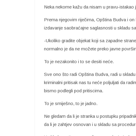
Neka nekome kažu da nisam u pravu-istakao j
Prema njegovim riječima, Opština Budva i on li
izdavanje saobraćajne saglasnosti u skladu 
-Ukoliko gradite objekat koji sa zapadne strane
normalno je da ne možete preko javne površine 
To je nezakonito i to se desiti neće.
Sve ono što radi Opština Budva, radi u skladu
kriminalni pritisak nas tu neće poljuljati da ra
bismo podlegli pod pritiscima.
To je smiješno, to je jadno.
Ne gledam da li je stranka u postupku pripadni
da li je zahtjev osnovan i u skladu sa proce