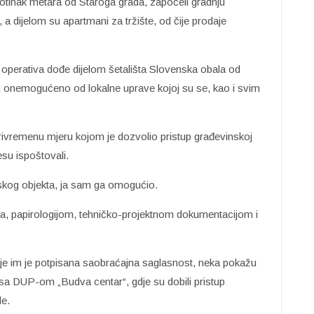
totinak metara od Staroga grada, započeli gradnju
, a dijelom su apartmani za tržište, od čije prodaje
 operativa dođe dijelom šetališta Slovenska obala od
i onemogućeno od lokalne uprave kojoj su se, kao i svim
rivremenu mjeru kojom je dozvolio pristup građevinskoj
esu ispoštovali.
skog objekta, ja sam ga omogućio.
ca, papirologijom, tehničko-projektnom dokumentacijom i
dje im je potpisana saobraćajna saglasnost, neka pokažu
sa DUP-om „Budva centar“, gdje su dobili pristup
de.