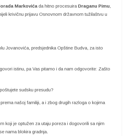
lorada Markovića
da hitno procesuira
Draganu
Pimu
,
dnijeli krivičnu prijavu Osnovnom državnom tužilaštvu u
lu Jovanovića, predsjednika Opštine Budva, za isto
govori istinu, pa Vas pitamo i da nam odgovorite: Zašto
 poštujete sudsku presudu?
rema našoj familiji, a i zbog drugih razloga o kojima
om koji je optužen za utaju poreza i dogovorili sa njim
a se nama blokira gradnja.