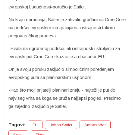
evropskoj budućnosti-poručio je Satler.
Na kraju obraćanja, Satler je zahvalio građanima Crne Gore
na podršci evropskim integracijama i istrajnosti tokom
pregovaračkog procesa.
-Hvala na ogromnoj podršci, ali i istrajnosti i strpljenju za
evropski put Crne Gore-kazao je ambasador EU.
On je svoju poruku zaključio simboličnim poređenjem
evropskog puta sa planinarskim usponom.
-Kao što moji prijatelji planinari znaju - najteži je put do
najvišeg vrha sa koga se pruža najljepši pogled. Pređimo
ga zajedno-zaključio je Satler.
Tagovi:
EU
Johan Satler
Ambasador
Samit
Tivat