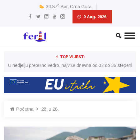
c
30.87
Bar, Crna Gora
9 Aug. 2026.
TOP VIJEST:
eni
U nedjelju pretežno vedro, najviša dnevna od 32 do 36 stepeni
U 
Početna
28. u 28.