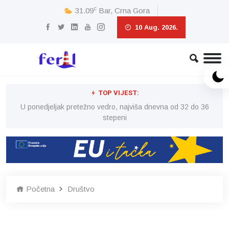
c
31.09
Bar, Crna Gora
10 Aug. 2026.
TOP VIJEST:
6
U ponedjeljak pretežno vedro, najviša dnevna od 32 do 36
stepeni
Početna
Društvo