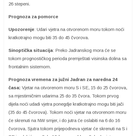
26 stepeni.
Prognoza za pomorce
Upozorenje
: Udari vjetra na otvorenom moru tokom noći
kratkotrajno mogu biti 35 do 45 čvorova.
Sinoptička situacija
: Preko Jadranskog mora će se
tokom prognostičkog perioda premještati visinska dolina sa
frontalnim sistemom.
Prognoza vremena za južni Jadran za naredna 24
časa:
Vjetar na otvorenom moru S i SE, 15 do 25 čvorova,
sa mjestimičnim udarima 25 do 35 čvora. Tokom prvog
dijela noći udadi vjetra ponegdje kratkotrajno mogu biti jači
(35 do 45 čvorova). Tokom noći vjetar na otvorenom moru
će skrenuti na NW smjer, i do jutra će oslabiti na 6 do 16
čvorova. Sjutra tokom prijepodneva vjetar će skrenuti na S i