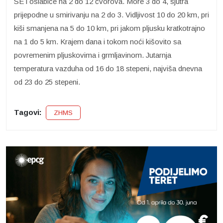
SE i oslabiće na 2 do 12 čvorova. More 3 do 4, sjutra
prijepodne u smirivanju na 2 do 3. Vidljivost 10 do 20 km, pri
kiši smanjena na 5 do 10 km, pri jakom pljusku kratkotrajno
na 1 do 5 km. Krajem dana i tokom noći kišovito sa
povremenim pljuskovima i grmljavinom. Jutarnja
temperatura vazduha od 16 do 18 stepeni, najviša dnevna
od 23 do 25 stepeni.
Tagovi:
ZHMS