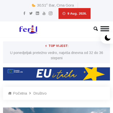
c
30.51
Bar, Crna Gora
9 Aug. 2026.
TOP VIJEST:
6
U ponedjeljak pretežno vedro, najviša dnevna od 32 do 36
stepeni
Početna
Društvo