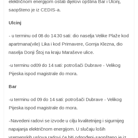
električnom energijom ostati dijelovi opština Bar i Ulcinj,
saopšteno je iz CEDIS-a.
Ulcinj
- u terminu od 08 do 14:30 sati: dio naselja Velike Plaže kod
apartmana(vile) Lika i kod Primavere, Gornja Klezna, dio
naselja Donji Štoj na kraju Maraševe ulice.
-u terminu od09 do 14 sati: potrošači Dubrave - Velikog
Pijeska ispod magistrale do mora.
Bar
-u terminu od 09 do 14 sati: potrošači Dubrave - Velikog
Pijeska ispod magistrale do mora.
-Navedeni radovi se izvode u cilju kvalitetnijeg i sigurnijeg
napajanja električnom energijom. U slučaju loših
vremenskih uslova radovi će biti odgođeni-saopšteno je iz