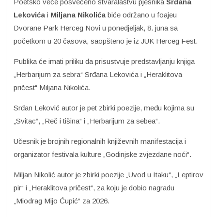
Poetsko veče posvećeno stvaralaštvu pjesnika
Srđana
Lekovića
i
Miljana Nikolića
biće održano u foajeu
Dvorane Park Herceg Novi u ponedjeljak, 8. juna sa
početkom u 20 časova, saopšteno je iz JUK Herceg Fest.
Publika će imati priliku da prisustvuje predstavljanju knjiga
„Herbarijum za sebra“ Srđana Lekovića i „Heraklitova
pričest“ Miljana Nikolića.
Srđan Leković autor je pet zbirki poezije, među kojima su
„Svitac“, „Reč i tišina“ i „Herbarijum za sebea“.
Učesnik je brojnih regionalnih književnih manifestacija i
organizator festivala kulture „Godinjske zvjezdane noći“.
Miljan Nikolić autor je zbirki poezije „Uvod u Itaku“, „Leptirov
pir“ i „Heraklitova pričest“, za koju je dobio nagradu
„Miodrag Mijo Ćupić“ za 2026.