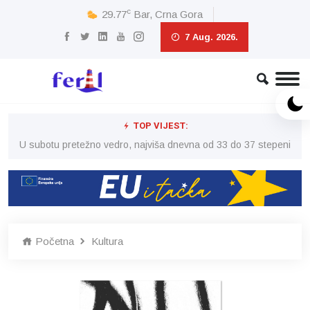
c
29.77
Bar, Crna Gora
7 Aug. 2026.
TOP VIJEST:
eni
U subotu pretežno vedro, najviša dnevna od 33 do 37 stepeni
U 
Početna
Kultura