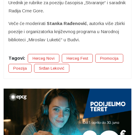
Urednik je rubrike za poeziju časopisa „Stvaranje“ i saradnik
Radija Crne Gore.
Veče će moderirati
Stanka Rađenović
, autorka više zbirki
poezije i organizatorka književnog programa u Narodnoj
biblioteci „Miroslav Luketić“ u Budvi.
Tagovi:
Herceg Novi
Herceg Fest
Promocija
Poezija
Srđan Leković