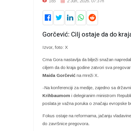
185
2 Jun, 2026. 07:37h
Gorčević: Cilj ostaje da do kra
Izvor, foto: X
Crna Gora nastavlja da bilježi snažan napreda
ciljem da do kraja godine zatvori sva pregovar
Maida Gorčević
na mreži X.
-Na konferenciji za medije, zajedno sa drža
Krihbaumom
i delegiranim ministrom Repub
poslata je važna poruka o značaju evropske bu
Fokus ostaje na reformama, jačanju vladavine
do završnice pregovora.