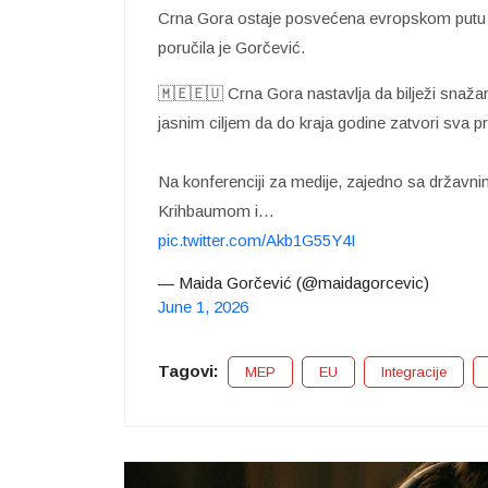
Crna Gora ostaje posvećena evropskom putu i p
poručila je Gorčević.
🇲🇪🇪🇺 Crna Gora nastavlja da bilježi snaža
jasnim ciljem da do kraja godine zatvori sva p
Na konferenciji za medije, zajedno sa držav
Krihbaumom i…
pic.twitter.com/Akb1G55Y4I
— Maida Gorčević (@maidagorcevic)
June 1, 2026
Tagovi:
MEP
EU
Integracije