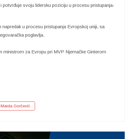
otvrđuje svoju lidersku poziciju u procesu pristupanja-
n napredak u procesu pristupanja Evropskoj uniji, sa
regovaračka poglavlja.
nim ministrom za Evropu pri MVP Njemačke Ginterom
Maida Gorčević