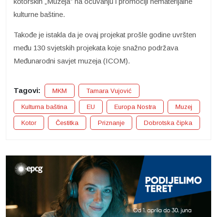
kotorskih „Muzeja” na očuvanju i promociji nematerijalne
kulturne baštine.
Takođe je istakla da je ovaj projekat prošle godine uvršten
među 130 svjetskih projekata koje snažno podržava
Međunarodni savjet muzeja (ICOM).
Tagovi:
MKM
Tamara Vujović
Kulturna baština
EU
Europa Nostra
Muzej
Kotor
Čestitka
Priznanje
Dobrotska čipka