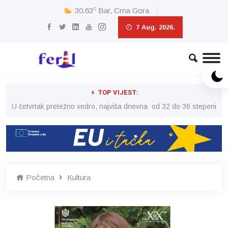
c
30.63
Bar, Crna Gora
7 Aug. 2026.
TOP VIJEST:
peni
U četvrtak pretežno vedro, najviša dnevna od 32 do 36 stepeni
U č
Početna
Kultura