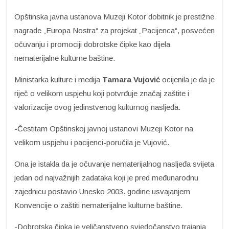
Opštinska javna ustanova Muzeji Kotor dobitnik je prestižne
nagrade „Europa Nostra“ za projekat „Pacijenca“, posvećen
očuvanju i promociji dobrotske čipke kao dijela
nematerijalne kulturne baštine.
Ministarka kulture i medija
Tamara Vujović
ocijenila je da je
riječ o velikom uspjehu koji potvrđuje značaj zaštite i
valorizacije ovog jedinstvenog kulturnog nasljeđa.
-Čestitam Opštinskoj javnoj ustanovi Muzeji Kotor na
velikom uspjehu i pacijenci-poručila je Vujović.
Ona je istakla da je očuvanje nematerijalnog nasljeđa svijeta
jedan od najvažnijih zadataka koji je pred međunarodnu
zajednicu postavio Unesko 2003. godine usvajanjem
Konvencije o zaštiti nematerijalne kulturne baštine.
-Dobrotska čipka je veličanstveno svjedočanstvo trajanja