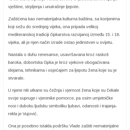
vještine, strpljenja i unutrašnje ljepote.
Zaštićena kao nematerijalna kulturna baština, sa korijenima
koji sežu do srednjeg vijeka, ona pripada velikoj
mediteranskoj tradiciji čipkarstva razvijanoj između 15. i 18.
vijeka, ali je njen način izrade ostao jedinstven u svijetu.
Nastala o duhu renesanse, usavršavana kroz raskoš
baroka, dobortska čipka je kroz vjekove obogaćivana
idejama, tehnikama i osjećajem za ljepotu žena koje su je
stvarale.
U njene niti utkane su čežnja i vjernost žena koje su čekale
svoje supruge i vjerenike pomorce, pa osim umjetničke
nosi i duboku ljudsku simboliku ljubavi, odanosti i trajanja-
rekla je Vujović.
Ona je posebno istakla podršku Vlade zaštiti nematerijalne