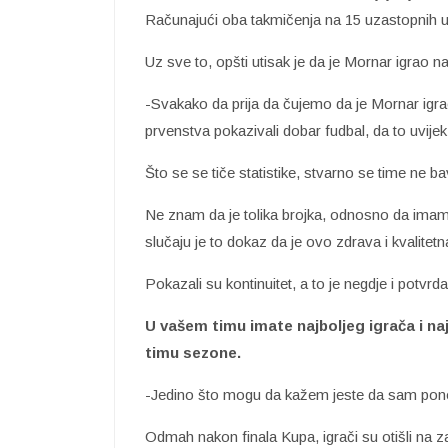
Računajući oba takmičenja na 15 uzastopnih ut
Uz sve to, opšti utisak je da je Mornar igrao na
-Svakako da prija da čujemo da je Mornar igra
prvenstva pokazivali dobar fudbal, da to uvijek
Što se se tiče statistike, stvarno se time ne b
Ne znam da je tolika brojka, odnosno da imamo 
slučaju je to dokaz da je ovo zdrava i kvalitetn
Pokazali su kontinuitet, a to je negdje i potvrda
U vašem timu imate najboljeg igrača i najb
timu sezone.
-Jedino što mogu da kažem jeste da sam pon
Odmah nakon finala Kupa, igrači su otišli na 