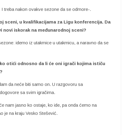
. I treba nakon ovakve sezone da se odmore-.
sceni, u kvalifikacijama za Ligu konferencija. Da
vi novi iskorak na međunarodnoj sceni?
e sezone: idemo iz utakmice u utakmicu, a naravno da se
ko otići odnosno da li će oni igrači kojima ističu
"?
adam da neće biti samo on. U razgovoru sa
dogovore sa svim igračima.
će nam jasno ko ostaje, ko ide, pa onda ćemo na
o je na kraju Vesko Stešević.