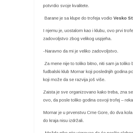
potvrdio svoje kvalitete.
Barane je sa klupe do trofeja vodio
Vesko St
I njemu je, uostalom kao i klubu, ovo prvi trofe
zadovoljstvo zbog velikog uspjeha.
-Naravno da mi je veliko zadovoljstvo.
Za mene nije to toliko bitno, niti sam ja tolik
fudbalski klub Mornar koji poslednjih godina pos
koji može da se razvija još više.
Zaista je sve organizovano kako treba, zna se 
ovo, da posle toliko godina osvoji trofej – re
Mornar je u prvenstvu Crne Gore, do dva kola pri
do kraja nisu izdržali.
-Možda niko nije vjerovao da će poslije slabog 