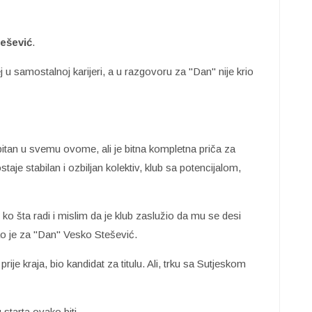
ešević
.
j u samostalnoj karijeri, a u razgovoru za "Dan" nije krio
o bitan u svemu ovome, ali je bitna kompletna priča za
taje stabilan i ozbiljan kolektiv, klub sa potencijalom,
ko šta radi i mislim da je klub zaslužio da mu se desi
kao je za "Dan" Vesko Stešević.
je kraja, bio kandidat za titulu. Ali, trku sa Sutjeskom
starta ovako biti.