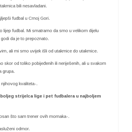
akmica bili nesavladani.
jljepši fudbal u Crnoj Gori.
o lijep fudbal. Mi smatramo da smo u velikom dijelu
 godi da je to prepoznato.
avim, ali mi smo uvijek išli od utakmice do utakmice.
skor od toliko pobijeđenih ili neriješenih, ali u svakom
a grupa.
 njihovog kvaliteta-.
oljeg strijelca lige i pet fudbalera u najboljem
osan što sam trener ovih momaka-.
zasluženi odmor.