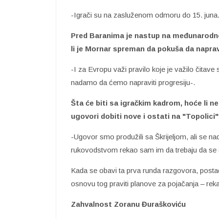
-Igrači su na zasluženom odmoru do 15. juna
Pred Baranima je nastup na međunarodnoj 
li je Mornar spreman da pokuša da napra
-I za Evropu važi pravilo koje je važilo čitav
nadamo da ćemo napraviti progresiju-.
Šta će biti sa igračkim kadrom, hoće li ne
ugovori dobiti nove i ostati na "Topolici
-Ugovor smo produžili sa Škrijeljom, ali se n
rukovodstvom rekao sam im da trebaju da se 
Kada se obavi ta prva runda razgovora, posta
osnovu tog praviti planove za pojačanja – reka
Zahvalnost Zoranu Đuraškoviću