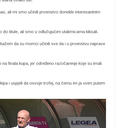
nas, ali mi smo učinili prvenstvo donekle interesantnim
o titule, ali smo u odlučujućim utakmicama kiksali.
 kažem da su momci učinili sve da i u prvenstvu naprave
zi na finala kupa, jer određeno razočarenje koje su imali
 ekipa i uspjeli da osvoje trofej, na čemu im ja ovim putem