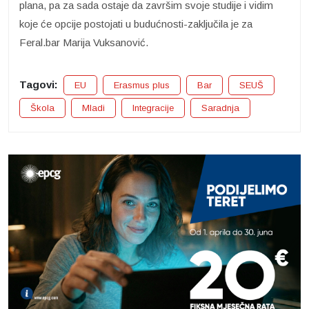
plana, pa za sada ostaje da završim svoje studije i vidim
koje će opcije postojati u budućnosti-zaključila je za
Feral.bar Marija Vuksanović.
Tagovi:
EU
Erasmus plus
Bar
SEUŠ
Škola
Mladi
Integracije
Saradnja