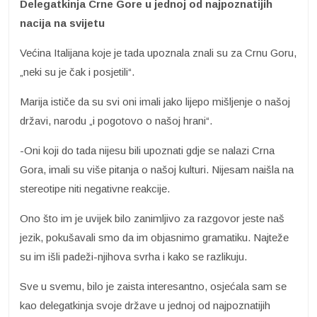
Delegatkinja Crne Gore u jednoj od najpoznatijih
nacija na svijetu
Većina Italijana koje je tada upoznala znali su za Crnu Goru,
„neki su je čak i posjetili“.
Marija ističe da su svi oni imali jako lijepo mišljenje o našoj
državi, narodu „i pogotovo o našoj hrani“.
-Oni koji do tada nijesu bili upoznati gdje se nalazi Crna
Gora, imali su više pitanja o našoj kulturi. Nijesam naišla na
stereotipe niti negativne reakcije.
Ono što im je uvijek bilo zanimljivo za razgovor jeste naš
jezik, pokušavali smo da im objasnimo gramatiku. Najteže
su im išli padeži-njihova svrha i kako se razlikuju.
Sve u svemu, bilo je zaista interesantno, osjećala sam se
kao delegatkinja svoje države u jednoj od najpoznatijih