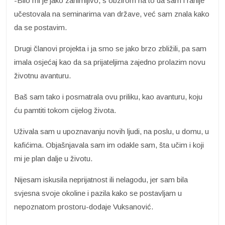
-Bilo mi je jako zanimljivo, s obzirom na to da sam i ranije
učestovala na seminarima van države, već sam znala kako
da se postavim.
Drugi članovi projekta i ja smo se jako brzo zbližili, pa sam
imala osjećaj kao da sa prijateljima zajedno prolazim novu
životnu avanturu.
Baš sam tako i posmatrala ovu priliku, kao avanturu, koju
ću pamtiti tokom cijelog života.
Uživala sam u upoznavanju novih ljudi, na poslu, u domu, u
kafićima. Objašnjavala sam im odakle sam, šta učim i koji
mi je plan dalje u životu.
Nijesam iskusila neprijatnost ili nelagodu, jer sam bila
svjesna svoje okoline i pazila kako se postavljam u
nepoznatom prostoru-dodaje Vuksanović.