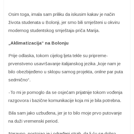
Osim toga, imala sam priliku da iskusim kakav je način
života studenata u Bolonji, jer smo bili smješteni u okviru
modernog studentskog smještaja-priča Marija.
„Aklimatizacija“ na Bolonju
Prije odlaska, tokom cijelog ljeta tekle su pripreme-
prvenstveno usavršavanje italijanskog jezika „koje nam je
bilo obezbijeđeno u sklopu samog projekta,
online
par puta
sedmično“.
-To mi je pomoglo da se osjećam prijatnije tokom vođenja
razgovora i bazične komunikacije koja mi je bila potrebna.
Bila sam jako uzbuđena, jer je to bilo moje prvo putovanje
na duži vremenski period.
Naravno, postojao je i određeni strah, da li ću se dobro