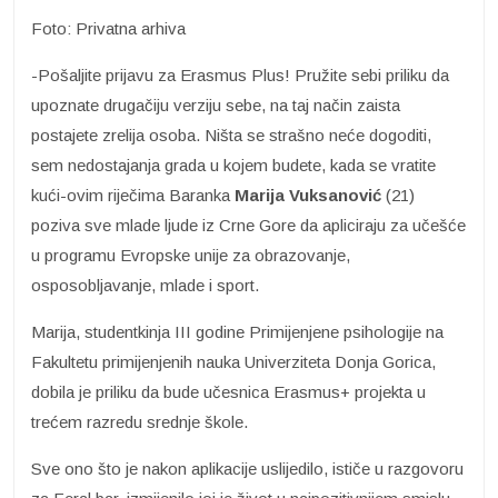
Foto: Privatna arhiva
-Pošaljite prijavu za Erasmus Plus! Pružite sebi priliku da
upoznate drugačiju verziju sebe, na taj način zaista
postajete zrelija osoba. Ništa se strašno neće dogoditi,
sem nedostajanja grada u kojem budete, kada se vratite
kući-ovim riječima Baranka
Marija Vuksanović
(21)
poziva sve mlade ljude iz Crne Gore da apliciraju za učešće
u programu Evropske unije za obrazovanje,
osposobljavanje, mlade i sport.
Marija, studentkinja III godine Primijenjene psihologije na
Fakultetu primijenjenih nauka Univerziteta Donja Gorica,
dobila je priliku da bude učesnica Erasmus+ projekta u
trećem razredu srednje škole.
Sve ono što je nakon aplikacije uslijedilo, ističe u razgovoru