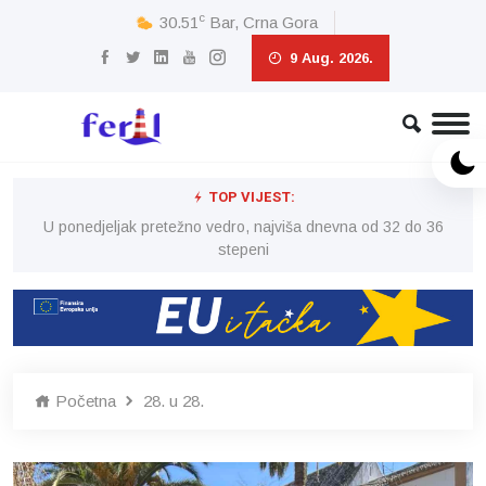
c
30.51
Bar, Crna Gora
9 Aug. 2026.
TOP VIJEST:
6
U ponedjeljak pretežno vedro, najviša dnevna od 32 do 36
stepeni
Početna
28. u 28.