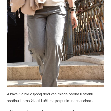
A kakav je bio osjećaj doći kao mlada osoba u stranu
sredinu i tamo živjeti i učiti sa potpunim neznancima?