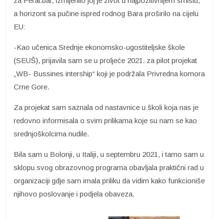
za Feral.bar, izmijenilo joj je život u najpozitivnijem smislu,
a horizont sa pučine ispred rodnog Bara proširilo na cijelu
EU:
-Kao učenica Srednje ekonomsko-ugostiteljske škole
(SEUŠ), prijavila sam se u proljeće 2021. za pilot projekat
„WB- Bussines intership“ koji je podržala Privredna komora
Crne Gore.
Za projekat sam saznala od nastavnice u školi koja nas je
redovno informisala o svim prilikama koje su nam se kao
srednjoškolcima nudile.
Bila sam u Bolonji, u Italiji, u septembru 2021, i tamo sam u
sklopu svog obrazovnog programa obavljala praktični rad u
organizaciji gdje sam imala priliku da vidim kako funkcioniše
njihovo poslovanje i podjela obaveza.