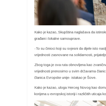
Kako je kazao, Skupština naglašava da istinsku
građani i lokalne samouprave.
-To su činioci koji su svjesni da dijele isto nas
vrijednosti zasnovane na solidarnosti, prijatelj
Zbog toga je ova ruta obnovljena kao zvanična
vrijednosti prenosimo u svim državama članic
članica Evropske unije- istakao je Šove.
Kako je kazao, uloga Herceg Novog kao doma
korijena u evropskoj istoriji i različitih uticaja 