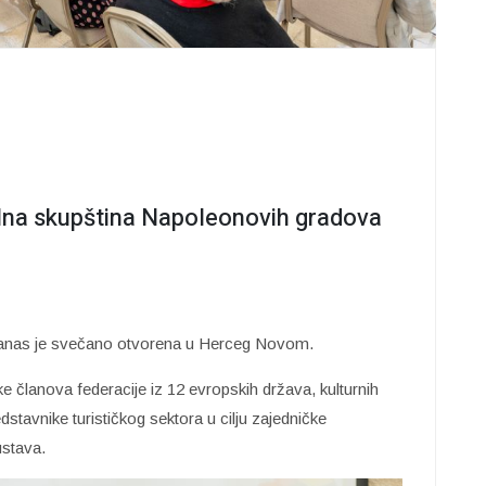
lna skupština Napoleonovih gradova
danas je svečano otvorena u Herceg Novom.
e članova federacije iz 12 evropskih država, kulturnih
redstavnike turističkog sektora u cilju zajedničke
ustava.