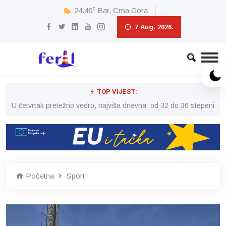
c
24.46
Bar, Crna Gora
7 Aug. 2026.
TOP VIJEST:
peni
U četvrtak pretežno vedro, najviša dnevna od 32 do 36 stepeni
U č
Početna
Sport