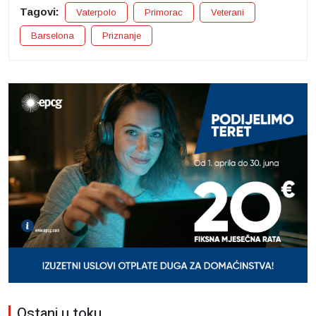
Tagovi:
Vaterpolo
Primorac
Veterani
Barselona
Priznanje
Ostani u toku