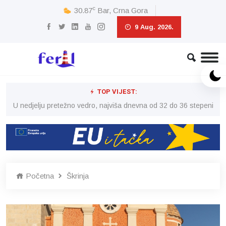
c
30.87
Bar, Crna Gora
9 Aug. 2026.
TOP VIJEST:
eni
U nedjelju pretežno vedro, najviša dnevna od 32 do 36 stepeni
U 
Početna
Škrinja