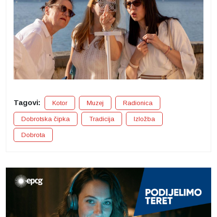
Tagovi:
Kotor
Muzej
Radionica
Dobrotska čipka
Tradicija
Izložba
Dobrota