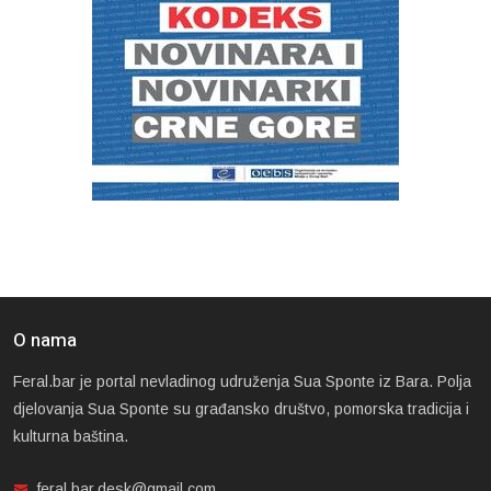
O nama
Feral.bar je portal nevladinog udruženja Sua Sponte iz Bara. Polja
djelovanja Sua Sponte su građansko društvo, pomorska tradicija i
kulturna baština.
feral.bar.desk@gmail.com