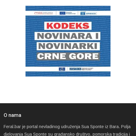
O nama
Feral.bar je portal nevladinog udruženja Sua Sponte iz Bara. Polja
djelovanja Sua Sponte su građansko društvo, pomorska tradicija i