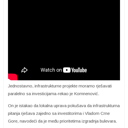
Jednostavno, infrastrukturne projekte moramo rješavati
paralelno sa investicijama-rekao je Komnenović.
On je istakao da lokalna uprava pokušava da infrastrukturna
pitanja rješava zajedno sa investitorima i Vladom Crne
Gore, navodeći da je među prioritetima izgradnja bulevara.