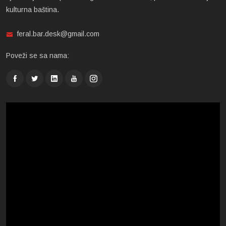
kulturna baština.
feral.bar.desk@gmail.com
Poveži se sa nama: