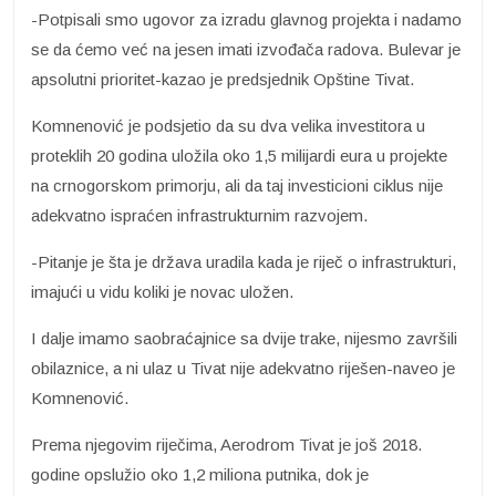
-Potpisali smo ugovor za izradu glavnog projekta i nadamo
se da ćemo već na jesen imati izvođača radova. Bulevar je
apsolutni prioritet-kazao je predsjednik Opštine Tivat.
Komnenović je podsjetio da su dva velika investitora u
proteklih 20 godina uložila oko 1,5 milijardi eura u projekte
na crnogorskom primorju, ali da taj investicioni ciklus nije
adekvatno ispraćen infrastrukturnim razvojem.
-Pitanje je šta je država uradila kada je riječ o infrastrukturi,
imajući u vidu koliki je novac uložen.
I dalje imamo saobraćajnice sa dvije trake, nijesmo završili
obilaznice, a ni ulaz u Tivat nije adekvatno riješen-naveo je
Komnenović.
Prema njegovim riječima, Aerodrom Tivat je još 2018.
godine opslužio oko 1,2 miliona putnika, dok je