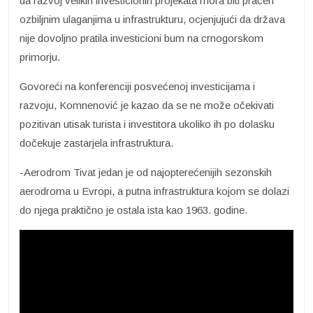
da razvoj velikih investicionih projekata mora biti praćen
ozbiljnim ulaganjima u infrastrukturu, ocjenjujući da država
nije dovoljno pratila investicioni bum na crnogorskom
primorju.
Govoreći na konferenciji posvećenoj investicijama i
razvoju, Komnenović je kazao da se ne može očekivati
pozitivan utisak turista i investitora ukoliko ih po dolasku
dočekuje zastarjela infrastruktura.
-Aerodrom Tivat jedan je od najopterećenijih sezonskih
aerodroma u Evropi, a putna infrastruktura kojom se dolazi
do njega praktično je ostala ista kao 1963. godine.