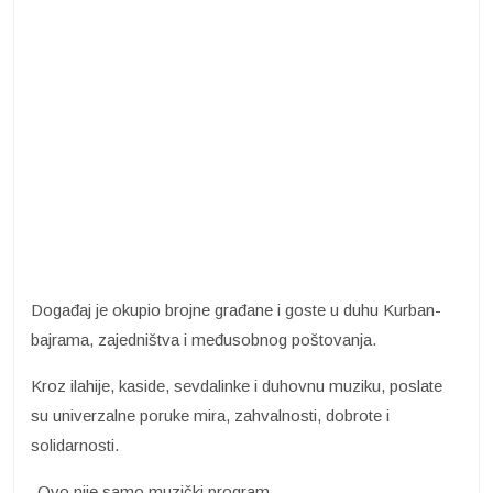
Događaj je okupio brojne građane i goste u duhu Kurban-
bajrama, zajedništva i međusobnog poštovanja.
Kroz ilahije, kaside, sevdalinke i duhovnu muziku, poslate
su univerzalne poruke mira, zahvalnosti, dobrote i
solidarnosti.
-Ovo nije samo muzički program.