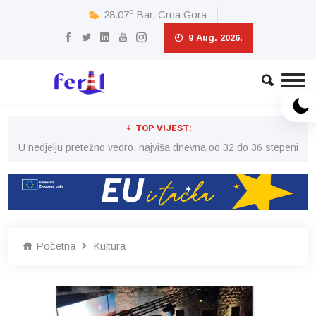
c
28.07
Bar, Crna Gora
9 Aug. 2026.
TOP VIJEST:
eni
U nedjelju pretežno vedro, najviša dnevna od 32 do 36 stepeni
U 
Početna
Kultura