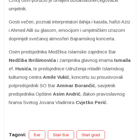
Crnoj Gori-poručio je omiljeni bosanskohercegovački
umjetnik.
Gosti večeri, poznati interpretatori ilahija i kasida, hafizi Aziz
i Ahmed Alili su glasom, emocijom i umjetničkim izrazom
doprinijeli svečanoj atmosferi Bajramskog koncerta.
Osim predsjednika Medžlisa Islamske zajednice Bar
Nedžiba Ibrišimovića
i zamjenika glavnog imama
Ismaila
ef.
Husića
, te predsjednice Udruženja mladih Islamskog
kulturnog centra
Amile
Vukić
, koncertu su prisustvovali
potpredsjednik SO Bar
Ammar Borančić
, savjetnik
predsjednika Opštine
Asim Andrić
, đakon pravoslavnog
hrama Svetog Jovana Vladimira
Cvjetko Perić
.
Tagovi:
Bar
Stari Bar
Stari grad