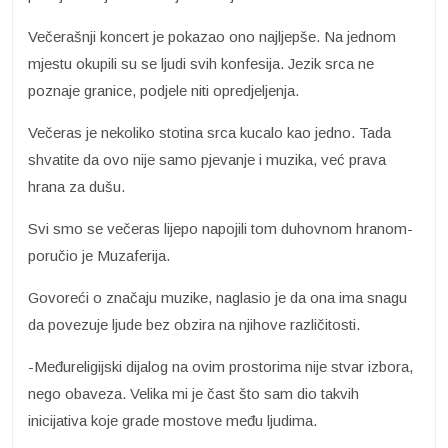
Večerašnji koncert je pokazao ono najljepše. Na jednom
mjestu okupili su se ljudi svih konfesija. Jezik srca ne
poznaje granice, podjele niti opredjeljenja.
Večeras je nekoliko stotina srca kucalo kao jedno. Tada
shvatite da ovo nije samo pjevanje i muzika, već prava
hrana za dušu.
Svi smo se večeras lijepo napojili tom duhovnom hranom-
poručio je Muzaferija.
Govoreći o značaju muzike, naglasio je da ona ima snagu
da povezuje ljude bez obzira na njihove različitosti.
-Međureligijski dijalog na ovim prostorima nije stvar izbora,
nego obaveza. Velika mi je čast što sam dio takvih
inicijativa koje grade mostove među ljudima.