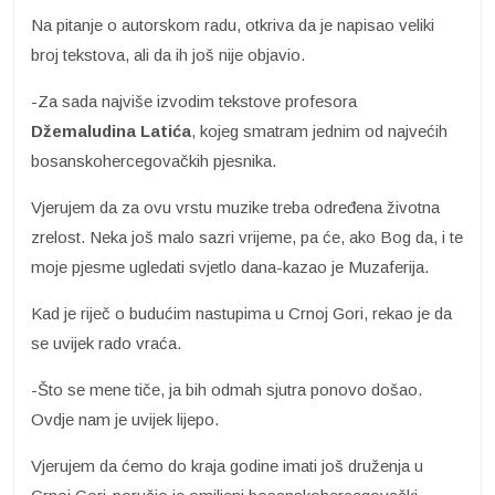
Na pitanje o autorskom radu, otkriva da je napisao veliki
broj tekstova, ali da ih još nije objavio.
-Za sada najviše izvodim tekstove profesora
Džemaludina Latića
, kojeg smatram jednim od najvećih
bosanskohercegovačkih pjesnika.
Vjerujem da za ovu vrstu muzike treba određena životna
zrelost. Neka još malo sazri vrijeme, pa će, ako Bog da, i te
moje pjesme ugledati svjetlo dana-kazao je Muzaferija.
Kad je riječ o budućim nastupima u Crnoj Gori, rekao je da
se uvijek rado vraća.
-Što se mene tiče, ja bih odmah sjutra ponovo došao.
Ovdje nam je uvijek lijepo.
Vjerujem da ćemo do kraja godine imati još druženja u