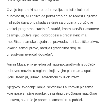
Ovo je bajramski susret dobre volje, tradicije, kulture i
duhovnosti, ali i prilika da pokažemo da se radost Bajrama
najljepše čuva onda kada se dijeli sa drugima-poručio je
voditelj programa,
Haris
ef.
Murić
, imam Derviš Hasanove
džamije, uputivši riječi dobrodošlice predstavnicima
medžlisa Islamske zajednice, pravoslavne i katoličke crkve,
lokalne samouprave, medija i građanima “koji su
prisustvom uveličali događaj”.
Armin Muzaferija je jedan od najprepoznatljivijih izvođača
duhovne muzike u regionu, koji svojim pjesmama spaja
vjeru, tradiciju, ljubav i savremeni muzički izraz.
Njegovo izvođenje ilahija, sevdalinki i autorskih pjesama
koje nose snažne poruke, uz pratnju petočlanog muzičkog
sastava, stvaralo je posebnu atmosferu u publici.