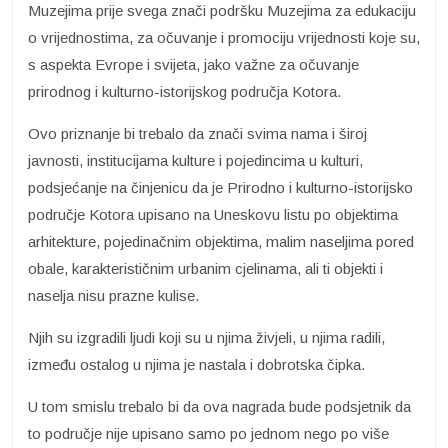
Muzejima prije svega znači podršku Muzejima za edukaciju
o vrijednostima, za očuvanje i promociju vrijednosti koje su,
s aspekta Evrope i svijeta, jako važne za očuvanje
prirodnog i kulturno-istorijskog područja Kotora.
Ovo priznanje bi trebalo da znači svima nama i široj
javnosti, institucijama kulture i pojedincima u kulturi,
podsjećanje na činjenicu da je Prirodno i kulturno-istorijsko
područje Kotora upisano na Uneskovu listu po objektima
arhitekture, pojedinačnim objektima, malim naseljima pored
obale, karakterističnim urbanim cjelinama, ali ti objekti i
naselja nisu prazne kulise.
Njih su izgradili ljudi koji su u njima živjeli, u njima radili,
između ostalog u njima je nastala i dobrotska čipka.
U tom smislu trebalo bi da ova nagrada bude podsjetnik da
to područje nije upisano samo po jednom nego po više