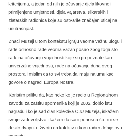
kriterijuma, a jedan od njih je očuvanje djela likovne i
primijenjene umjetnosti, djela vajarstva, slikarskih i
zlatarskih radionica koje su ostvarile značajan uticaj na
unutrašnjost.
Znači Muzeji u tom kontekstu igraju veoma važnu ulogu i
rade odnosno rade veoma važan posao zbog toga što
rade na očuvanju vrijednosti koje su prepoznate kao
univerzalne vrijednosti, rade na očuvanju duha ovog
prostora i mislim da to svi treba da imaju na umu kad
govore o nagradi Europa Nostra.
Koristim priliku da, kao neko ko je radio u Regionalnom
zavodu za zaštitu spomenika koji je 2002. dobio istu
nagradu i ko je sad član kolektiva OJU Muzeja, iskažem
svoje zadovoljstvo i kažem da sam ponosna što mi se
desilo dvaput u životu da kolektiv u kom radim dobije ovu
nagradu-.