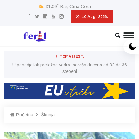
c
31.09
Bar, Crna Gora
10 Aug. 2026.
TOP VIJEST:
6
U ponedjeljak pretežno vedro, najviša dnevna od 32 do 36
stepeni
Početna
Škrinja