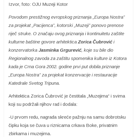
Izvor, foto: OJU Muzeji Kotor
Povodom prestižnog evropskog priznanja „Europa Nostra”
za projekat „Pacijenca”, kotorski „Muzeji” ponovo prenose
riječ struke. O značaju ovog priznanja i kontinuitetu zaštite
kulturne baštine govore arhitektica
Zorica Čubrović
i
konzervatorka
Jasminka Grgurević
, koje su bile dio
Regionalnog zavoda za zaštitu spomenika kulture iz Kotora
kada je Crna Gora 2002. godine prvi put dobila priznanje
„Europa Nostra” za projekat konzervacije i restauracije
Katedrale Svetog Tripuna.
Arhitektica Zorica Čubrović je čestitala „Muzejima“ i svima
koji su podržali njihov rad i dodala:
-U prvom redu, nagrada skreće pažnju na samu dobrotsku
čipku koja se čuva u riznicama crkava Boke, privatnim
zbirkama i muzejima.