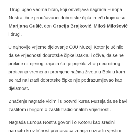
Drugi ugao veoma bitan, koji osvetljava nagrada Europa
Nostra, čine proučavaoci dobrotske čipke među kojima su
Marijana Gušić
, don
Gracija Brajković
,
Miloš Milošević
i drugi.
U najnovije vrijeme djelovanje OJU Muzeji Kotor je učinilo
da se vrijednosti dobrotske čipke istaknu i ožive, da se ne
prekine nit njenog trajanja što je prijetilo zbog neumitnog
proticanja vremena i promjene načina života u Boki u kom
se rad na izradi dobrotske čipke nije podrazumijevao kao
djelatnost.
Značenje nagrade vidim i u potvrdi kursa Muzeja da se bavi
zaštitom i brigom o zaštiti tradicionalnih vrijednosti.
Nagrada Europa Nostra govori i o Kotoru kao sredini
naročito kroz ličnost prenosioca znanja o izradi i vještini