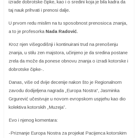
izrade dobrotske čipke, kao i o sredini koja je bila kadra da
taj nauk prihvati i prenosi dalje.
U prvom redu mislim na tu sposobnost prenosioca znanja,
a to je profesorka
Nada Radović
.
Kroz njen višegodišnji i kontinuirani trud na prenošenju
znanja, u stilu zen majstora, učinjeno je da sredina postane
zrela da može da ponese obnovu znanja o izradi kotorske i
dobrotske čipke-.
Danas, više od dvije decenije nakon što je Regionalnom
zavodu dodijeljena nagrada „Europa Nostra“, Jasminka
Grgurević učestvuje u novom evropskom uspjehu kao dio
kolektiva kotorskih „Muzeja”.
Evo i njenog komentara:
-Priznanje Europa Nostra za projekat Pacijenca kotorskim