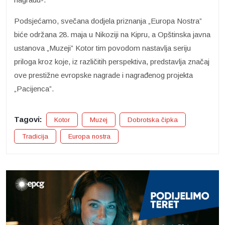
Podsjećamo, svečana dodjela priznanja „Europa Nostra”
biće održana 28. maja u Nikoziji na Kipru, a Opštinska javna
ustanova „Muzeji” Kotor tim povodom nastavlja seriju
priloga kroz koje, iz različitih perspektiva, predstavlja značaj
ove prestižne evropske nagrade i nagrađenog projekta
„Pacijenca”.
Tagovi:
Kotor
Muzej
Dobrotska čipka
Tradicija
Europa nostra