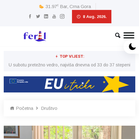
c
31.97
Bar, Crna Gora
8 Aug. 2026.
TOP VIJEST:
eni
U subotu pretežno vedro, najviša dnevna od 33 do 37 stepeni
U 
Početna
Društvo