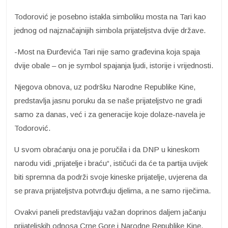
Todorović je posebno istakla simboliku mosta na Tari kao
jednog od najznačajnijih simbola prijateljstva dvije države.
-Most na Đurđevića Tari nije samo građevina koja spaja
dvije obale – on je symbol spajanja ljudi, istorije i vrijednosti.
Njegova obnova, uz podršku Narodne Republike Kine,
predstavlja jasnu poruku da se naše prijateljstvo ne gradi
samo za danas, već i za generacije koje dolaze-navela je
Todorović.
U svom obraćanju ona je poručila i da DNP u kineskom
narodu vidi „prijatelje i braću“, ističući da će ta partija uvijek
biti spremna da podrži svoje kineske prijatelje, uvjerena da
se prava prijateljstva potvrđuju djelima, a ne samo riječima.
Ovakvi paneli predstavljaju važan doprinos daljem jačanju
prijateljskih odnosa Crne Gore i Narodne Republike Kine,