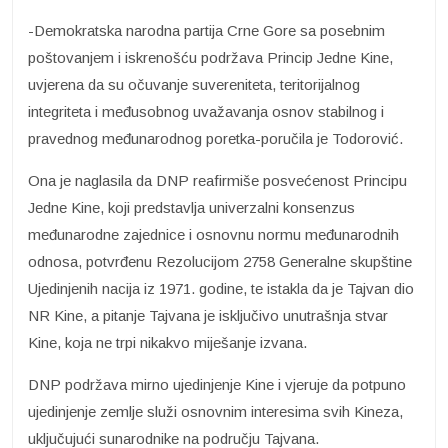
-Demokratska narodna partija Crne Gore sa posebnim
poštovanjem i iskrenošću podržava Princip Jedne Kine,
uvjerena da su očuvanje suvereniteta, teritorijalnog
integriteta i međusobnog uvažavanja osnov stabilnog i
pravednog međunarodnog poretka-poručila je Todorović.
Ona je naglasila da DNP reafirmiše posvećenost Principu
Jedne Kine, koji predstavlja univerzalni konsenzus
međunarodne zajednice i osnovnu normu međunarodnih
odnosa, potvrđenu Rezolucijom 2758 Generalne skupštine
Ujedinjenih nacija iz 1971. godine, te istakla da je Tajvan dio
NR Kine, a pitanje Tajvana je isključivo unutrašnja stvar
Kine, koja ne trpi nikakvo miješanje izvana.
DNP podržava mirno ujedinjenje Kine i vjeruje da potpuno
ujedinjenje zemlje služi osnovnim interesima svih Kineza,
uključujući sunarodnike na području Tajvana.