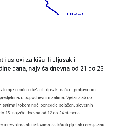
 uslovi za kišu ili pljusak i
dine dana, najviša dnevna od 21 do 23
li mjestimično i kiša ili pljusak praćen grmljavinom.
 predjelima, u popodnevnim satima. Vjetar slab do
 satima i tokom noći ponegdje pojačan, sjevernih
do 15, najviša dnevna od 12 do 24 stepena.
ntervalima ali i uslovima za kišu ili pljusak i grmljavinu,