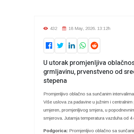
432
18 May, 2026. 13:12h
U utorak promjenljiva oblačnost i
grmljavinu, prvenstveno od sre
stepena
Promjenljivo oblačno sa sunčanim intervalima a
Više uslova za padavine u južnim i centralnim
umjeren, promjenljivog smjera, u popodnevnim
smjerova. Jutarnja temperatura vazduha od 4 
Podgorica:
Promjenljivo oblačno sa sunčanim i