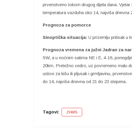
prvenstveno tokom drugog dijela dana. Vjetar 
temperatura vazduha oko 14, najviša dnevna 
Prognoza za pomorce
Sinoptička situacija:
U prizemlju pritisak u 
Prognoza vremena za južni Jadran za nar
SW, a u noćnim satima NE i E, 4-16, ponegdje 
20km. Pretežno vedro, uz povremeno malu do u
uslovi za kišu ili pljusak i grmljavinu, prvens
do 14, najviša dnevna od 21 do 23 stepena.
Tagovi:
ZHMS