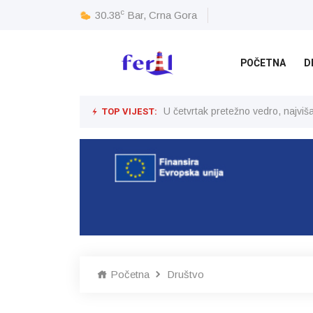
c
30.38
Bar, Crna Gora
POČETNA
D
TOP VIJEST:
U četvrtak pretežno vedro, najvi
Početna
Društvo