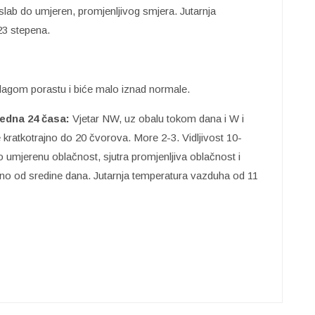
slab do umjeren, promjenljivog smjera. Jutarnja
23 stepena.
blagom porastu i biće malo iznad normale.
edna 24 časa:
Vjetar NW, uz obalu tokom dana i W i
kratkotrajno do 20 čvorova. More 2-3. Vidljivost 10-
mjerenu oblačnost, sjutra promjenljiva oblačnost i
tveno od sredine dana. Jutarnja temperatura vazduha od 11