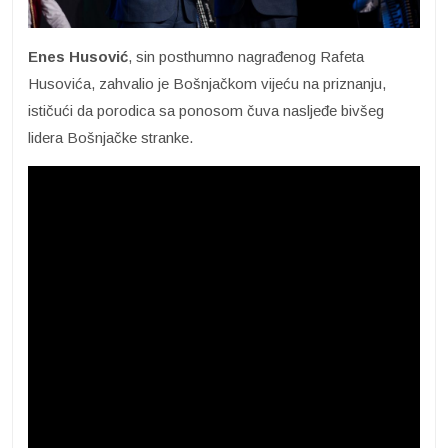
Enes Husović
, sin posthumno nagrađenog Rafeta
Husovića, zahvalio je Bošnjačkom vijeću na priznanju,
ističući da porodica sa ponosom čuva nasljeđe bivšeg
lidera Bošnjačke stranke.