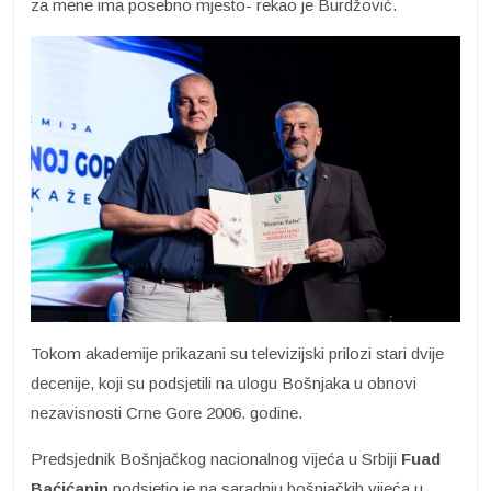
za mene ima posebno mjesto- rekao je Burdžović.
Tokom akademije prikazani su televizijski prilozi stari dvije
decenije, koji su podsjetili na ulogu Bošnjaka u obnovi
nezavisnosti Crne Gore 2006. godine.
Predsjednik Bošnjačkog nacionalnog vijeća u Srbiji
Fuad
Baćićanin
podsjetio je na saradnju bošnjačkih vijeća u