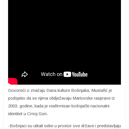
Govoreći o značaju Dana kulture Bošnjaka, Mustafić je
podsjetio da se njima obilježavaju Martovske rasprave iz
2003. godine, kada je reafirmisan bošnjački nacionalni
identitet u Crnoj Gori.
-Bošnjaci su utkali sebe u prostor ove države i predstavljaju