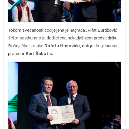
Tokom svečanosti dodijeljena je nagrada „Rifat Burdžović
Tršo“ posthumno je dodijeljena nekadašnjem predsjedniku
Bošnjačke stranke
Rafetu Husoviću
, dok je drugi laureat
profesor
Sait Šabotić
.