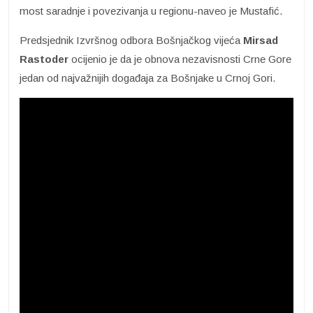
most saradnje i povezivanja u regionu-naveo je Mustafić.
Predsjednik Izvršnog odbora Bošnjačkog vijeća
Mirsad
Rastoder
ocijenio je da je obnova nezavisnosti Crne Gore
jedan od najvažnijih događaja za Bošnjake u Crnoj Gori.