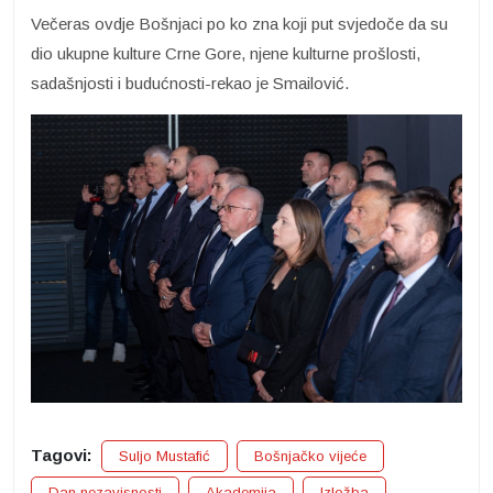
Večeras ovdje Bošnjaci po ko zna koji put svjedoče da su
dio ukupne kulture Crne Gore, njene kulturne prošlosti,
sadašnjosti i budućnosti-rekao je Smailović.
Tagovi:
Suljo Mustafić
Bošnjačko vijeće
Dan nezavisnosti
Akademija
Izložba