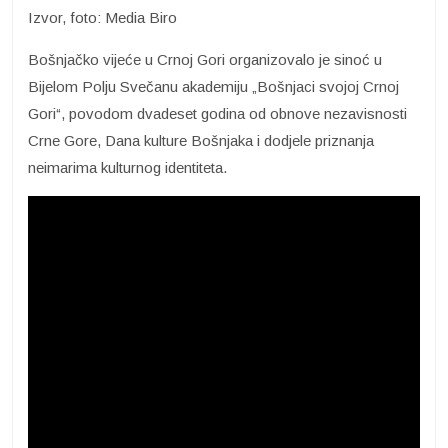
Izvor, foto: Media Biro
Bošnjačko vijeće u Crnoj Gori organizovalo je sinoć u
Bijelom Polju Svečanu akademiju „Bošnjaci svojoj Crnoj
Gori“, povodom dvadeset godina od obnove nezavisnosti
Crne Gore, Dana kulture Bošnjaka i dodjele priznanja
neimarima kulturnog identiteta.