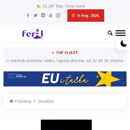
c
31.28
Bar, Crna Gora
6 Aug. 2026.
TOP VIJEST:
peni
U četvrtak pretežno vedro, najviša dnevna od 32 do 36 stepeni
U č
Početna
Društvo