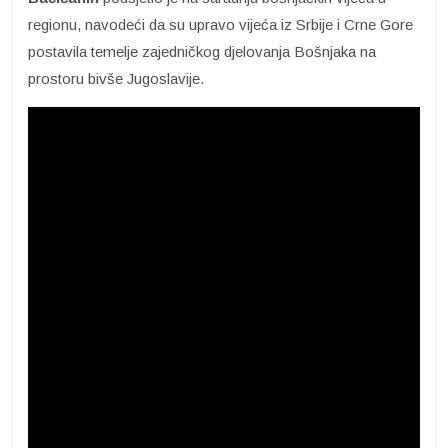
regionu, navodeći da su upravo vijeća iz Srbije i Crne Gore
postavila temelje zajedničkog djelovanja Bošnjaka na
prostoru bivše Jugoslavije.