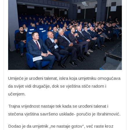
Umijeće je urođeni talenat, iskra koja umjetniku omogućava
da svijet vidi drugačije, dok se vještina stiče radom i
učenjem.
Trajna vrijednost nastaje tek kada se urođeni talenat i
stečena vještina savršeno usklade- poručio je Ibrahimović.
Dodao je da umjetnik „ne nastaje gotov“, već raste kroz