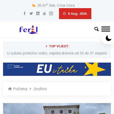
c
25.87
Bar, Crna Gora
8 Aug. 2026.
TOP VIJEST:
eni
U subotu pretežno vedro, najviša dnevna od 33 do 37 stepeni
U 
Početna
Društvo