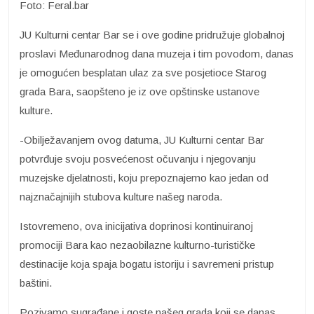
Foto: Feral.bar
JU Kulturni centar Bar se i ove godine pridružuje globalnoj
proslavi Međunarodnog dana muzeja i tim povodom, danas
je omogućen besplatan ulaz za sve posjetioce Starog
grada Bara, saopšteno je iz ove opštinske ustanove
kulture.
-Obilježavanjem ovog datuma, JU Kulturni centar Bar
potvrđuje svoju posvećenost očuvanju i njegovanju
muzejske djelatnosti, koju prepoznajemo kao jedan od
najznačajnijih stubova kulture našeg naroda.
Istovremeno, ova inicijativa doprinosi kontinuiranoj
promociji Bara kao nezaobilazne kulturno-turističke
destinacije koja spaja bogatu istoriju i savremeni pristup
baštini.
Pozivamo sugrađane i goste našeg grada koji se danas