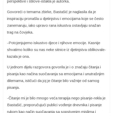
perspektive i stilove-istakla je autorka.
Govoreći o temama zbirke, Bastašić je naglasila da je
inspiraciju pronašla u djetinjstvu i emocijama koje se često
zanemaruju, iako upravo rana iskustva ostavljaju snažan
trag na čovjeka.
-Potcjenjujemo iskustvo djece i njihove emocije. Kasnije
shvatimo koliko su nas neke sitnice iz djetinjstva oblikovale-
kazala je ona.
U jednom dijelu razgovora govorila je i o značaju čitanja i
pisanja kao načina suočavanja sa emocijama i unutrašnjim
dilemama, ističući da joj je čitanje bilo važnije od samog
pisanja.
-Čitanje mi je bilo mnogo veća terapija nego pisanje-rekla je
Bastašić, preporučujući publici vođenje dnevnika i pisanje
rukom kao način suočavanja sa sopstvenim mislima i