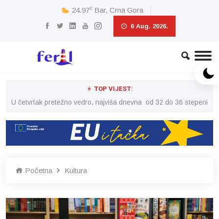
c
24.97
Bar, Crna Gora
6 Aug. 2026.
TOP VIJEST:
peni
U četvrtak pretežno vedro, najviša dnevna od 32 do 36 stepeni
U č
Početna
Kultura