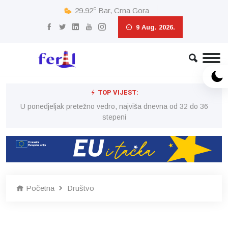
c
29.92
Bar, Crna Gora
9 Aug. 2026.
TOP VIJEST:
6
U ponedjeljak pretežno vedro, najviša dnevna od 32 do 36
stepeni
Početna
Društvo