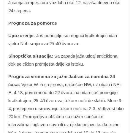
Jutarnja temperatura vazduha oko 12, najviša dnevna oko
24 stepena.
Prognoza za pomorce
Upozorenje:
Još ponegdje su mogući kratkotrajni udari
vjetra N-ih smjerova 25-40 čvorova.
Sinoptička situacija:
Sa zapada jača uticaj anticiklona,
dok se ciklon premješta dalje ka istoku.
Prognoza vremena za južni Jadran za naredna 24
časa:
Vjetar W-ih smjerova, najčešće NW, uz obalu i NE i
E, 4-18, povremeno do 22 čvora, na udare još ponegdje
kratkotrajno, 25-40 čvorova, tokom noći će slabiti. More 3-
4, postepeno u smirivanju tokom noći na 2-3. Vidljivost oko
20 km. Promjenljivo oblačno sa dužim sunčanim
intervalima i uglavno suvo ili uz rijetku pojavu kratkotrajne
kiše. Jutarnja temperatura vazduha od 10 do 13, najviša