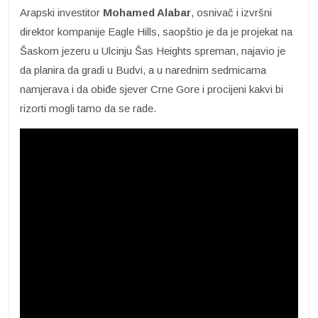
Arapski investitor
Mohamed Alabar
, osnivač i izvršni
direktor kompanije Eagle Hills, saopštio je da je projekat na
Šaskom jezeru u Ulcinju Šas Heights spreman, najavio je
da planira da gradi u Budvi, a u narednim sedmicama
namjerava i da obiđe sjever Crne Gore i procijeni kakvi bi
rizorti mogli tamo da se rade.