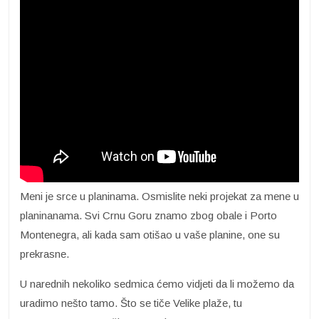
Meni je srce u planinama. Osmislite neki projekat za mene u
planinanama. Svi Crnu Goru znamo zbog obale i Porto
Montenegra, ali kada sam otišao u vaše planine, one su
prekrasne.
U narednih nekoliko sedmica ćemo vidjeti da li možemo da
uradimo nešto tamo. Što se tiče Velike plaže, tu