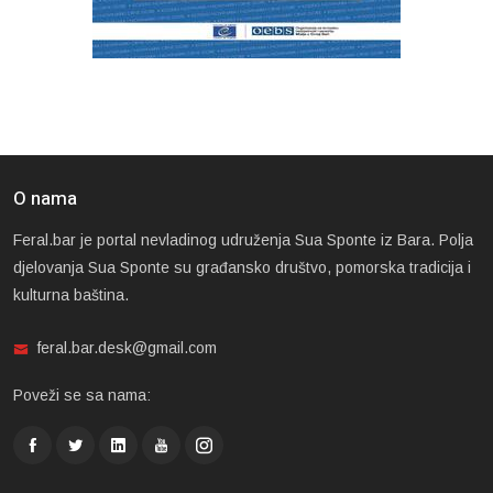
O nama
Feral.bar je portal nevladinog udruženja Sua Sponte iz Bara. Polja
djelovanja Sua Sponte su građansko društvo, pomorska tradicija i
kulturna baština.
feral.bar.desk@gmail.com
Poveži se sa nama: