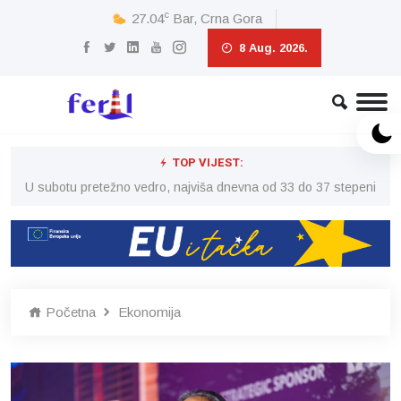
c
27.04
Bar, Crna Gora
8 Aug. 2026.
TOP VIJEST:
eni
U subotu pretežno vedro, najviša dnevna od 33 do 37 stepeni
U 
Početna
Ekonomija