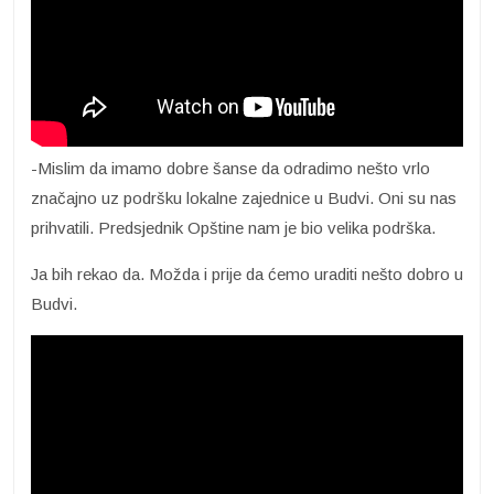
-Mislim da imamo dobre šanse da odradimo nešto vrlo
značajno uz podršku lokalne zajednice u Budvi. Oni su nas
prihvatili. Predsjednik Opštine nam je bio velika podrška.
Ja bih rekao da. Možda i prije da ćemo uraditi nešto dobro u
Budvi.