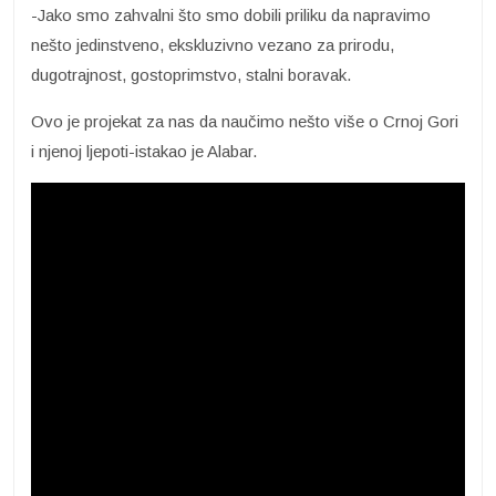
-Jako smo zahvalni što smo dobili priliku da napravimo
nešto jedinstveno, ekskluzivno vezano za prirodu,
dugotrajnost, gostoprimstvo, stalni boravak.
Ovo je projekat za nas da naučimo nešto više o Crnoj Gori
i njenoj ljepoti-istakao je Alabar.