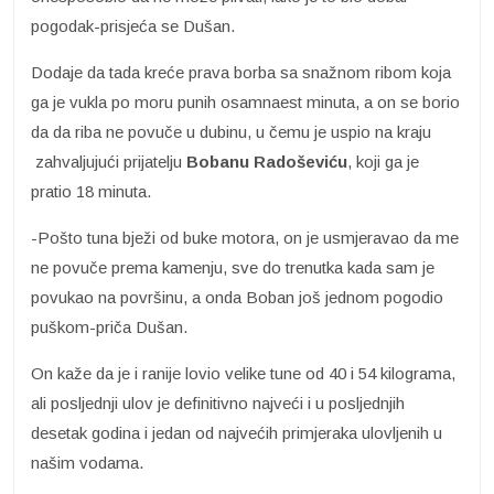
pogodak-prisjeća se Dušan.
Dodaje da tada kreće prava borba sa snažnom ribom koja
ga je vukla po moru punih osamnaest minuta, a on se borio
da da riba ne povuče u dubinu, u čemu je uspio na kraju
zahvaljujući prijatelju
Bobanu Radoševiću
, koji ga je
pratio 18 minuta.
-Pošto tuna bježi od buke motora, on je usmjeravao da me
ne povuče prema kamenju, sve do trenutka kada sam je
povukao na površinu, a onda Boban još jednom pogodio
puškom-priča Dušan.
On kaže da je i ranije lovio velike tune od 40 i 54 kilograma,
ali posljednji ulov je definitivno najveći i u posljednjih
desetak godina i jedan od najvećih primjeraka ulovljenih u
našim vodama.