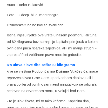
Autor: Darko Bulatović
Foto: IG deep_blue_montenegro
Džinovska tuna ne lovi se svaki dan.
Istina, nijesu rijetke ove vrste u našem podmorju, ali tuna
od 82 kilograma bez sumnje je kapitalni primjerak o kojem
ovih dana priča ribarska zajednica, ali i mi manje stručni -
zaprepašćeni veličinom prave morske grdosije.
Iza ulova plave ribe teške 82 kilograma
krije se vještina Podgoričanina
Dušana Vukčevića
, inače
reprezentativca Crne Gore u podvodnom ribolovu, ali i
prava borba od punih osamnaest minuta koja se odigrala
nedavno na otvorenom moru, u Volujici kod Bara.
-To je ulov života, mi to tako kažemo. Kapitalna riba,
opasna, a pod tim mislim na ribu koje su opasne za lov jer