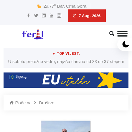
c
29.77
Bar, Crna Gora
7 Aug. 2026.
TOP VIJEST:
eni
U subotu pretežno vedro, najviša dnevna od 33 do 37 stepeni
U 
Početna
Društvo