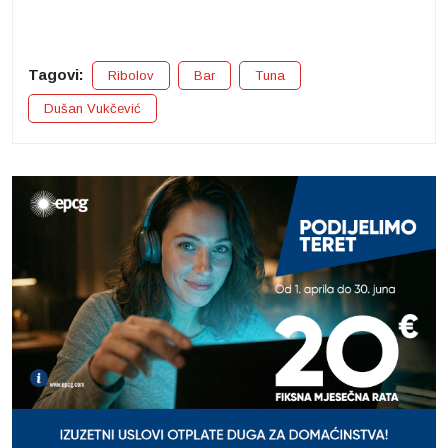
Tagovi:
Ribolov
Bar
Tuna
Dušan Vukčević