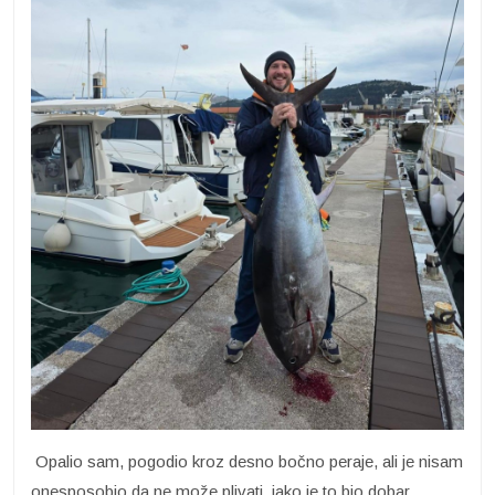
Opalio sam, pogodio kroz desno bočno peraje, ali je nisam
onesposobio da ne može plivati, iako je to bio dobar