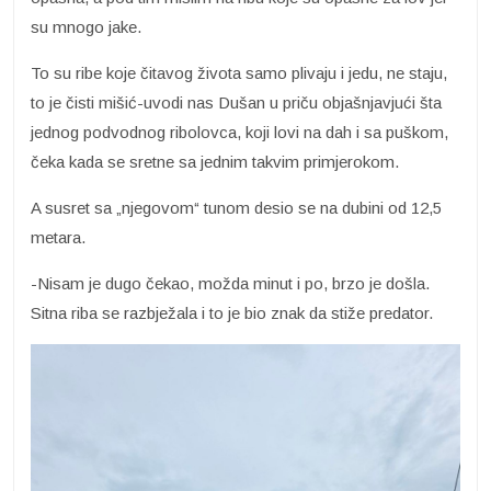
su mnogo jake.
To su ribe koje čitavog života samo plivaju i jedu, ne staju,
to je čisti mišić-uvodi nas Dušan u priču objašnjavjući šta
jednog podvodnog ribolovca, koji lovi na dah i sa puškom,
čeka kada se sretne sa jednim takvim primjerokom.
A susret sa „njegovom“ tunom desio se na dubini od 12,5
metara.
-Nisam je dugo čekao, možda minut i po, brzo je došla.
Sitna riba se razbježala i to je bio znak da stiže predator.