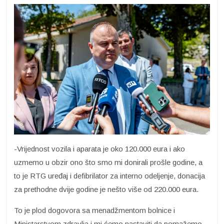
-Vrijednost vozila i aparata je oko 120.000 eura i ako
uzmemo u obzir ono što smo mi donirali prošle godine, a
to je RTG uređaj i defibrilator za interno odeljenje, donacija
za prethodne dvije godine je nešto više od 220.000 eura.
To je plod dogovora sa menadžmentom bolnice i
Ministarstvom zdravlja i mi ćemo nastaviti da pomažemo