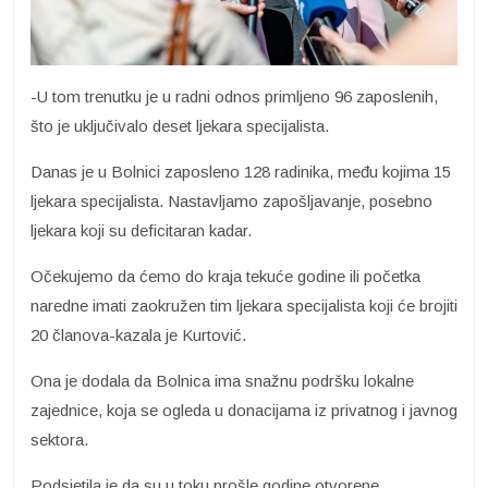
-U tom trenutku je u radni odnos primljeno 96 zaposlenih,
što je uključivalo deset ljekara specijalista.
Danas je u Bolnici zaposleno 128 radinika, među kojima 15
ljekara specijalista. Nastavljamo zapošljavanje, posebno
ljekara koji su deficitaran kadar.
Očekujemo da ćemo do kraja tekuće godine ili početka
naredne imati zaokružen tim ljekara specijalista koji će brojiti
20 članova-kazala je Kurtović.
Ona je dodala da Bolnica ima snažnu podršku lokalne
zajednice, koja se ogleda u donacijama iz privatnog i javnog
sektora.
Podsjetila je da su u toku prošle godine otvorene