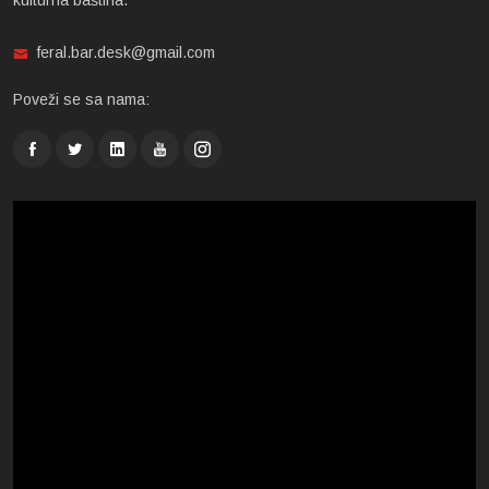
kulturna baština.
feral.bar.desk@gmail.com
Poveži se sa nama: