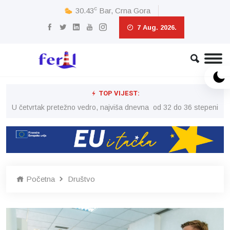
c
30.43
Bar, Crna Gora
7 Aug. 2026.
TOP VIJEST:
peni
U četvrtak pretežno vedro, najviša dnevna od 32 do 36 stepeni
U č
Početna
Društvo