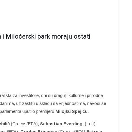
n i Miločerski park moraju ostati
ališta za investitore, oni su dragulji kulturne i prirodne
đanima, uz zaštitu u skladu sa vrijednostima, navodi se
parlamenta uputilo premijeru
Milojku Spajiću
.
bilič
(Greens/EFA),
Sebastian Everding
, (Left),
ens/EFA),
Gordan Bosanac
(Greens/EFA)
Estrela