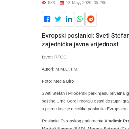
533
13 May, 2026. 05:28h
Evropski poslanici: Sveti Stefa
zajednička javna vrijednost
Izvor: RTCG
Autori: M.M.Lj, I.M.
Foto: Media Biro
Sveti Stefan i Miločerski park nijesu privatna igr
baštine Crne Gore i moraju ostati dostupni gra
u pismu koje je nekoliko poslanika Evropskog 
Poslanici Evropskog parlamenta
Vladimir Pre
Matjaž Nemec
(S&D),
Mounir Satouri
(Gre