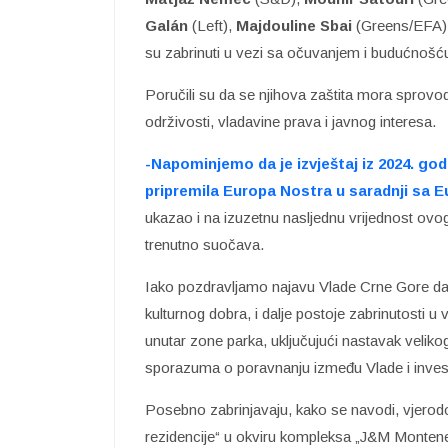
Galán
(Left),
Majdouline Sbai
(Greens/EFA)
su zabrinuti u vezi sa očuvanjem i budućnošć
Poručili su da se njihova zaštita mora sprovo
održivosti, vladavine prava i javnog interesa.
-Napominjemo da je izvještaj iz 2024. go
pripremila Europa Nostra u saradnji sa 
ukazao i na izuzetnu nasljednu vrijednost ovo
trenutno suočava.
Iako pozdravljamo najavu Vlade Crne Gore da 
kulturnog dobra, i dalje postoje zabrinutosti u
unutar zone parka, uključujući nastavak veli
sporazuma o poravnanju između Vlade i invest
Posebno zabrinjavaju, kako se navodi, vjerodo
rezidencije“ u okviru kompleksa „J&M Montenegr