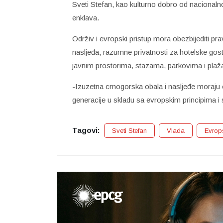
Sveti Stefan, kao kulturno dobro od nacionalno
enklava.
Održiv i evropski pristup mora obezbijediti pr
nasljeđa, razumne privatnosti za hotelske gost
javnim prostorima, stazama, parkovima i pla
-Izuzetna crnogorska obala i nasljeđe moraju 
generacije u skladu sa evropskim principima i 
Tagovi:
Sveti Stefan
Vlada
Evrop