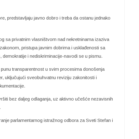
re, predstavljaju javno dobro i treba da ostanu jednako
nog sa privatnim vlasništvom nad nekretninama izaziva
d zakonom, pristupa javnim dobrima i usklađenosti sa
, demokratije i nediskriminacije-navodi se u pismu.
i punu transparentnost u svim procesima donošenja
, uključujući sveobuhvatnu reviziju zakonitosti i
okumentacije.
ršiti bez daljeg odlaganja, uz aktivno učešće nezavisnih
.
ranje parlamentarnog istražnog odbora za Sveti Stefan i