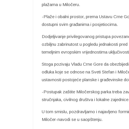
plažama u Miločeru.
-Plaže i obalni prostor, prema Ustavu Crne Go
dostupni svim građanima i posjetiocima.
Dodjeljivanje privilegovanog pristupa poveza
ozbiljnu zabrinutost u pogledu jednakosti pre
temeljnim evropskim vrijednostima uključivosti
Stoga pozivaju Vladu Crne Gore da obezbijed
odluka koje se odnose na Sveti Stefan i Miločer
ustavnosti postojeće planske i građevinske d
-Postupak zaštite Miločerskog parka treba zav
stručnjaka, civilnog društva i lokalne zajednice
U tom smislu, pozdravljamo i najavljeno formi
Miločer-navodi se u saopštenju.