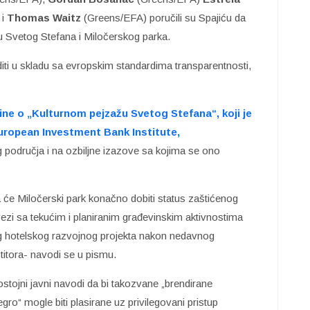
 i
Thomas Waitz
(Greens/EFA) poručili su Spajiću da
u Svetog Stefana i Miločerskog parka.
diti u skladu sa evropskim standardima transparentnosti,
dine o „Kulturnom pejzažu Svetog Stefana“, koji je
European Investment Bank Institute,
g područja i na ozbiljne izazove sa kojima se ono
će Miločerski park konačno dobiti status zaštićenog
 vezi sa tekućim i planiranim građevinskim aktivnostima
kog hotelskog razvojnog projekta nakon nedavnog
itora- navodi se u pismu.
stojni javni navodi da bi takozvane „brendirane
o“ mogle biti plasirane uz privilegovani pristup