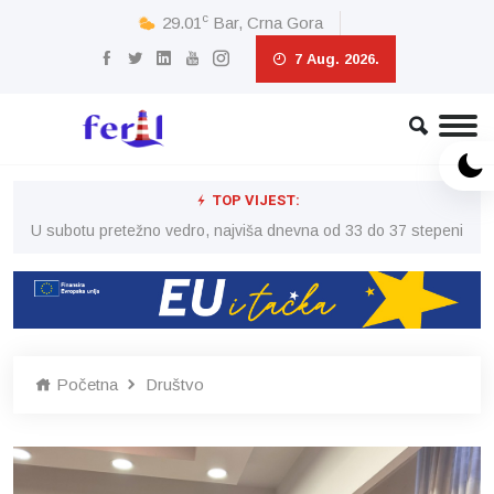
c
29.01
Bar, Crna Gora
7 Aug. 2026.
TOP VIJEST:
eni
U subotu pretežno vedro, najviša dnevna od 33 do 37 stepeni
U 
Početna
Društvo