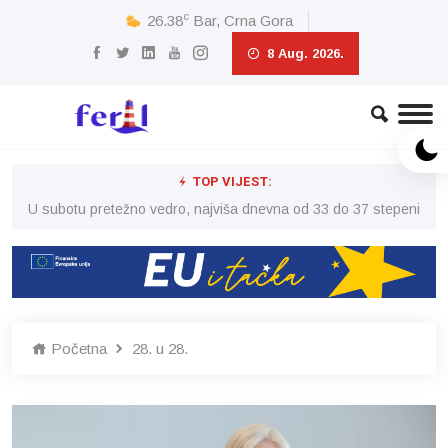
c
26.38
Bar, Crna Gora
8 Aug. 2026.
TOP VIJEST:
eni
U subotu pretežno vedro, najviša dnevna od 33 do 37 stepeni
U 
Početna
28. u 28.