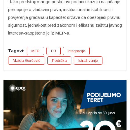
-Iako predstoji mnogo posla, ovi podaci ukazuju na jačanje
percepcije o vladavini prava, institucionalne stabilnosti i
povjerenja građana u kapacitet države da obezbijedi pravnu
sigurnost, jednakost pred zakonom i efikasnu zaštitu javnog
interesa-saopšteno je iz MEP-a.
Tagovi:
MEP
EU
Integracije
Maida Gorčević
Podrška
Istraživanje