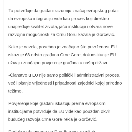
To potvrđuje da građani razumiju značaj evropskog puta i
da evropsku integraciju vide kao proces koji direktno
unapređuje kvalitet života, jača institucije i otvara nove
razvojne mogućnosti za Crnu Goru-kazala je Gorčević.
Kako je navela, posebno je značajno što privrženost EU
iskazuje 68 odsto građana Crne Gore, dok institucije EU
uživaju značajno povjerenje građana u našoj državi.
-Članstvo u EU nije samo politički i administrativni proces,
već i pitanje vrijednosti i pripadnosti zajednici kojoj prirodno
težimo.
Povjerenje koje građani iskazuju prema evropskim
institucijama potvrđuje da EU vide kao pouzdan okvir
budućeg razvoja Crne Gore-rekla je Gorčević.
Dodala je da upravo na Dan Evrope, rezultati