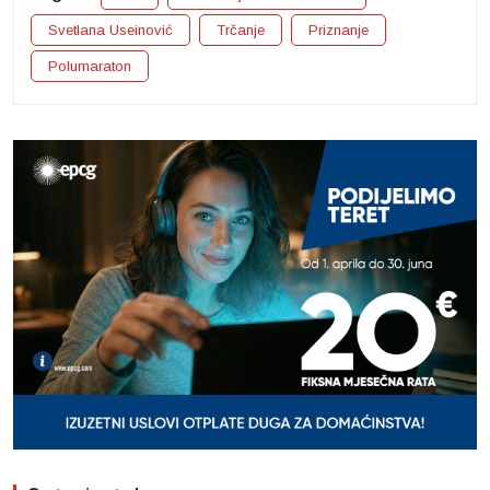
Svetlana Useinović
Trčanje
Priznanje
Polumaraton