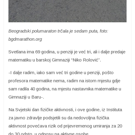
Beogradski polumaraton trčala je sedam puta, foto:
bgdmarathon.org
Svetlana ima 69 godina, u penziji je već tri, ali i dalje predaje
matematiku u barskoj Gimnaziji “Niko Rolović”.
-I dalje radim, iako sam već tri godine u penziji, pošto
profesora matematike nema, radim na istom mjestu gdje
sam radila 40 godina, na mjestu nastavnika matematike u
Gimnaziji u Baru-.
Na Svjetski dan fizičke aktivnosti, i ove godine, iz Instituta
za javno zdravlje podsjetili su da nedovoljna fizička
aktivnost povećava rizik od prijevremenog umiranja za 20
do 30 odsto, u odnosu na aktivne osobe.