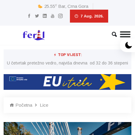
c
25.55
Bar, Crna Gora
7 Aug. 2026.
TOP VIJEST:
peni
U četvrtak pretežno vedro, najviša dnevna od 32 do 36 stepeni
U č
Početna
Lice