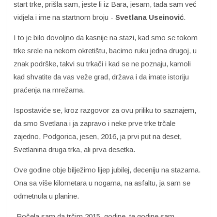
start trke, prišla sam, jeste li iz Bara, jesam, tada sam već
vidjela i ime na startnom broju -
Svetlana Useinović
.
I to je bilo dovoljno da kasnije na stazi, kad smo se tokom
trke srele na nekom okretištu, bacimo ruku jedna drugoj, u
znak podrške, takvi su trkači i kad se ne poznaju, kamoli
kad shvatite da vas veže grad, država i da imate istoriju
praćenja na mrežama.
Ispostaviće se, kroz razgovor za ovu priliku to saznajem,
da smo Svetlana i ja zapravo i neke prve trke trčale
zajedno, Podgorica, jesen, 2016, ja prvi put na deset,
Svetlanina druga trka, ali prva desetka.
Ove godine obje bilježimo lijep jubilej, deceniju na stazama.
Ona sa više kilometara u nogama, na asfaltu, ja sam se
odmetnula u planine.
-Počela sam da trčim 2015. godine, te godine sam