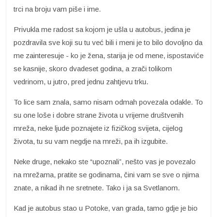
trci na broju vam piše i ime.
Privukla me radost sa kojom je ušla u autobus, jedina je
pozdravila sve koji su tu već bili i meni je to bilo dovoljno da
me zainteresuje - ko je žena, starija je od mene, ispostaviće
se kasnije, skoro dvadeset godina, a zrači tolikom
vedrinom, u jutro, pred jednu zahtjevu trku.
To lice sam znala, samo nisam odmah povezala odakle. To
su one loše i dobre strane života u vrijeme društvenih
mreža, neke ljude poznajete iz fizičkog svijeta, cijelog
života, tu su vam negdje na mreži, pa ih izgubite.
Neke druge, nekako ste “upoznali”, nešto vas je povezalo
na mrežama, pratite se godinama, čini vam se sve o njima
znate, a nikad ih ne sretnete. Tako i ja sa Svetlanom.
Kad je autobus stao u Potoke, van grada, tamo gdje je bio