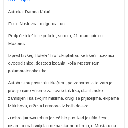
Autorka: Damira Kalač
Foto: Naslovna podgorica.run
Proljeće tek što je počelo, subota, 21. mart, jutro u
Mostaru.
Ispred bivšeg Hotela “Ero” okupljali su se trkači, učesnici
ovogodišnjeg, desetog izdanja Rolla Mostar Run
polumaratonske trke.
Autobusi su pristizali i trkači su, po zonama, a to vam je
procijenjeno vrijeme za završetak trke, ulazili, neko
zamišljen i sa svojim mislima, drugi sa prijateljima, ekipama
iz klubova, država i gradova iz kojih dolaze.
-Dobro jutro-autobus je već bio pun, kad je ušla žena,
nisam odmah vidjela ime na startnom broju, u Mostaru na