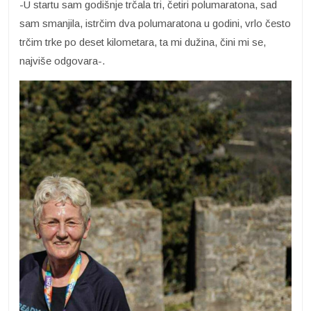
-U startu sam godišnje trčala tri, četiri polumaratona, sad
sam smanjila, istrčim dva polumaratona u godini, vrlo često
trčim trke po deset kilometara, ta mi dužina, čini mi se,
najviše odgovara-.