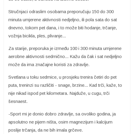
Stručnjaci odraslim osobama preporučuju 150 do 300
minuta umjerene aktivnosti nedjeljno, ili pola sata do sat
dnevno, tokom pet dana, i to može biti hodanje, trčanje,
vožnja bicikla, ples, plivanje...
Za starije, preporuka je između 100 i 300 minuta umjerene
aerobne aktivnosti sedmično... Kažu da čak i sat nedjeljno
može da ima značajne koristi za zdravlje.
Svetlana u toku sedmice, u prosjeku trenira četiri do pet
puta, treninzi su različiti - snage, brzine... Kad trči, kaže, to
nije nikad ispod pet kilometara. Najduže, u cugu, trči
šesnaest.
-Sport mi je donio dobro zdravlje, sa ovoliko godina, ja
apsolutno ne pijem ništa, osim magnezijum i kalcijum
poslije trčanja, da ne bih imala grčeve.