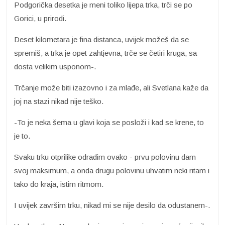
Podgorička desetka je meni toliko lijepa trka, trči se po
Gorici, u prirodi.
Deset kilometara je fina distanca, uvijek možeš da se
spremiš, a trka je opet zahtjevna, trče se četiri kruga, sa
dosta velikim usponom-.
Trčanje može biti izazovno i za mlađe, ali Svetlana kaže da
joj na stazi nikad nije teško.
-To je neka šema u glavi koja se posloži i kad se krene, to
je to.
Svaku trku otprilike odradim ovako - prvu polovinu dam
svoj maksimum, a onda drugu polovinu uhvatim neki ritam i
tako do kraja, istim ritmom.
I uvijek završim trku, nikad mi se nije desilo da odustanem-.